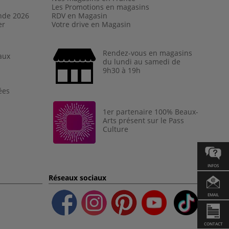
Les Promotions en magasins
nde 202
6
RDV en Magasin
er
Votre drive en Magasin
Rendez-vous en magasins
aux
du lundi au samedi de
9h30 à 19h
ées
1er partenaire 100% Beaux-
Arts présent sur le Pass
Culture
INFOS
Réseaux sociaux
EMAIL
CONTACT