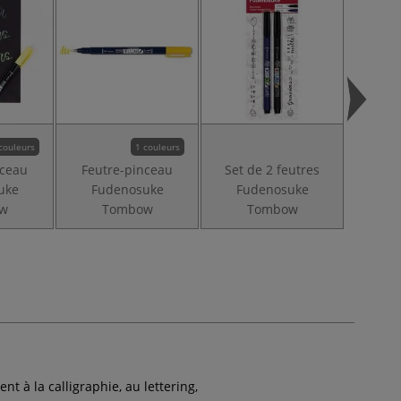
couleurs
1 couleurs
nceau
Feutre-pinceau
Set de 2 feutres
Feut
uke
Fudenosuke
Fudenosuke
Fu
w
Tombow
Tombow
t à la calligraphie, au lettering,