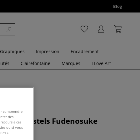
Blog
 Graphiques
Impression
Encadrement
utés
Clairefontaine
Marques
I Love Art
pour comprendre
enter des
feutres pastels Fudenosuke
 recours à ces
kies ou si vous
ies ».