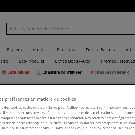
Papiers
Atelier
Pinceaux
Dessin Pastels
Arts
laire
Eco-Produits
Livres Beaux-Arts
Promos / Nouvea
Catalogues
Châssis à configurer
Chèques cadeaux
aphie
Set de 6 feutres pastels Fudenosuke Tombow
os préférences en matière de cookies
ns des cookies et des outils similaires pour faciliter vos achats, fournir nos services, 
clients utilisent nos services afin de pouvoir apporter des améliorations, et pour prés
Set de 6 
y compris des publicités basées sur les centres d’intérêt. Des services tiers ont également
Tombow
le cadre de notre affichage de publicités. Si vous ne souhaitez pas accepter tous les coo
 savoir plus sur comment nous utilisons les cookies, cliquer sur « Personnaliser les cook