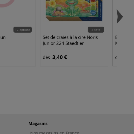
12 options
3 sets
run
Set de craies à la cire Noris
Bloc Gra
Junior 224 Staedtler
Marker 
3,40 €
7,4
dès
dès
Magasins
Nos magasins en France