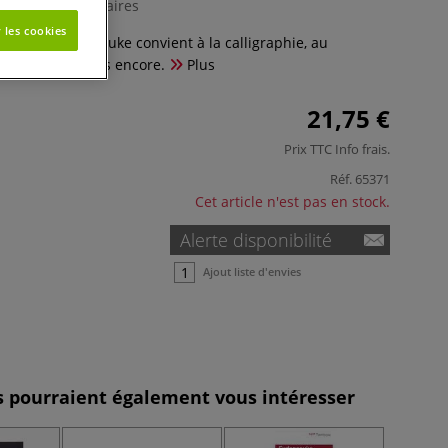
0 Commentaires
 les cookies
es fluos Fudenosuke convient à la calligraphie, au
oquis et bien plus encore.
Plus
21,75 €
Prix TTC
Info frais
.
Réf.
65371
Cet article n'est pas en stock.
Alerte disponibilité
Ajout liste d'envies
es pourraient également vous intéresser