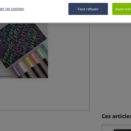
er les cookies
Tout refuser
Autoriser
Ce set de 6 feutr
lettering, aux cr
Ces articl