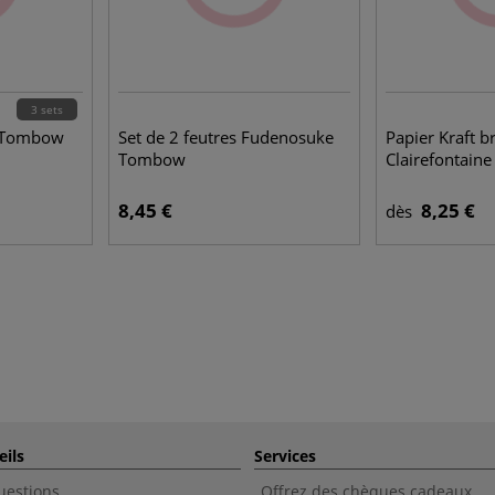
3 sets
s Tombow
Set de 2 feutres Fudenosuke
Papier Kraft b
Tombow
Clairefontaine
8,45 €
8,25 €
dès
eils
Services
uestions
Offrez des chèques cadeaux