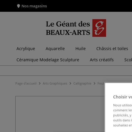
Nos magasins
Acrylique
Aquarelle
Huile
Châssis et toiles
Céramique Modelage Sculpture
Arts créatifs
Sco
Page d'accueil
Arts Graphiques
Calligraphie
Feutres pour la calligr
Choisir v
Nous utiliso
comment les 
publicités, 
outils dans 
souhaitez en