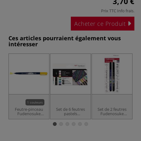
3,70 €
Prix TTC
Info frais
.
Acheter ce Produit
Ces articles pourraient également vous
intéresser
1 couleurs
Feutre-pinceau
Set de 6 feutres
Set de 2 feutres
Fudenosuke
pastels
Fudenosuke
Tombow
Fudenosuke
Tombow
Tombow