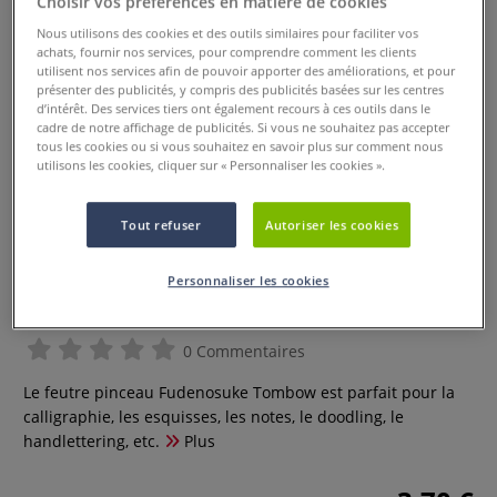
Choisir vos préférences en matière de cookies
Nous utilisons des cookies et des outils similaires pour faciliter vos
achats, fournir nos services, pour comprendre comment les clients
utilisent nos services afin de pouvoir apporter des améliorations, et pour
présenter des publicités, y compris des publicités basées sur les centres
d’intérêt. Des services tiers ont également recours à ces outils dans le
cadre de notre affichage de publicités. Si vous ne souhaitez pas accepter
tous les cookies ou si vous souhaitez en savoir plus sur comment nous
utilisons les cookies, cliquer sur « Personnaliser les cookies ».
Tout refuser
Autoriser les cookies
Feutre pinceau Fudenosuke
Personnaliser les cookies
Tombow
0 Commentaires
Le feutre pinceau Fudenosuke Tombow est parfait pour la
calligraphie, les esquisses, les notes, le doodling, le
handlettering, etc.
Plus