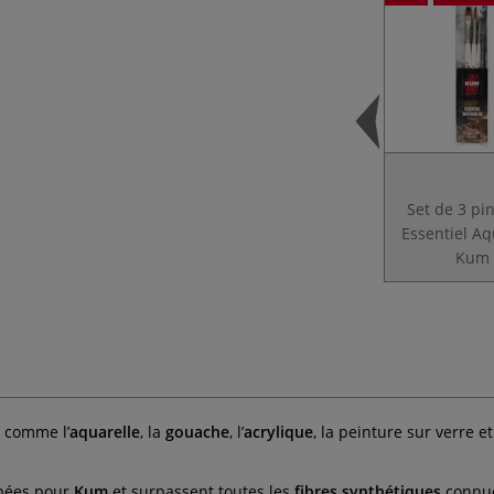
Set de 3 pi
Essentiel Aq
Kum
s comme l’
aquarelle
, la
gouache
, l’
acrylique
, la peinture sur verre 
ppées pour
Kum
et surpassent toutes les
fibres synthétiques
connues