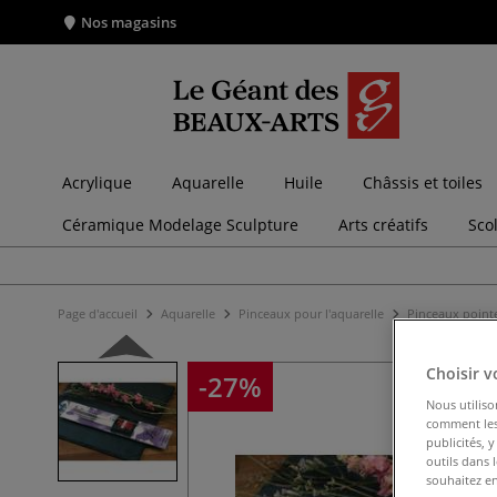
Nos magasins
Acrylique
Aquarelle
Huile
Châssis et toiles
Céramique Modelage Sculpture
Arts créatifs
Sco
Page d'accueil
Aquarelle
Pinceaux pour l'aquarelle
Pinceaux point
Choisir v
-27%
Nous utiliso
comment les 
publicités, 
outils dans 
souhaitez en