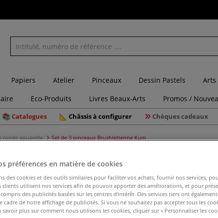
Papiers
Atelier
Pinceaux
Dessin Pastels
Arts
laire
Eco-Produits
Livres Beaux-Arts
Promos / Nouvea
Catalogues
Châssis à configurer
Chèques cadeaux
e ronde aquarelle
Set de 3 pinceaux Brushlettering Kum
os préférences en matière de cookies
ns des cookies et des outils similaires pour faciliter vos achats, fournir nos services, 
Set de 3 
clients utilisent nos services afin de pouvoir apporter des améliorations, et pour prés
y compris des publicités basées sur les centres d’intérêt. Des services tiers ont également
le cadre de notre affichage de publicités. Si vous ne souhaitez pas accepter tous les coo
 savoir plus sur comment nous utilisons les cookies, cliquer sur « Personnaliser les cook