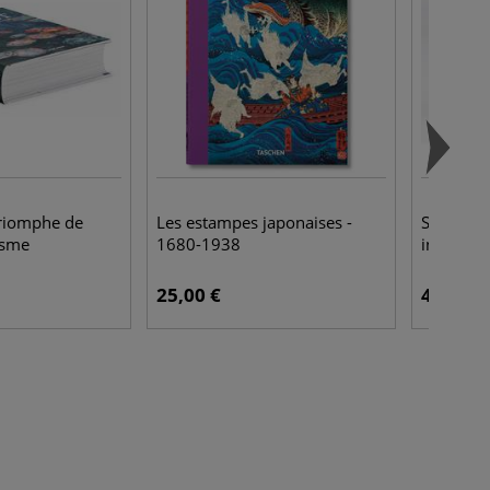
riomphe de
Les estampes japonaises -
Set 10 x 
isme
1680-1938
indienne
25,00 €
49,50 €