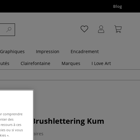
Blog
 Graphiques
Impression
Encadrement
utés
Clairefontaine
Marques
I Love Art
pour comprendre
pinceaux Brushlettering Kum
enter des
 recours à ces
kies ou si vous
0 Commentaires
ies ».