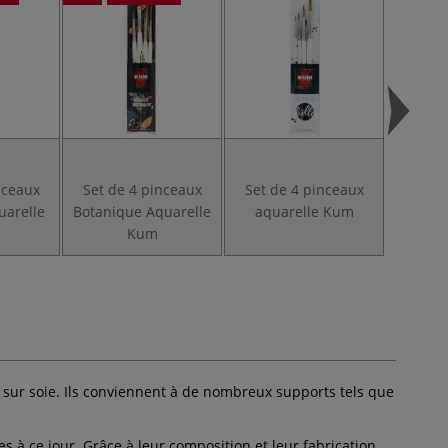
nceaux
Set de 4 pinceaux
Set de 4 pinceaux
Set d
uarelle
Botanique Aquarelle
aquarelle Kum
Essen
Kum
et sur soie. Ils conviennent à de nombreux supports tels que
 à ce jour. Grâce à leur composition et leur fabrication