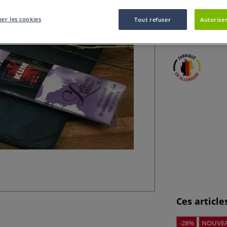
Le set Brushlette
pointes parfaite
er les cookies
Tout refuser
Autoriser
brushlettering.
Ces articl
-28%
NOUVE