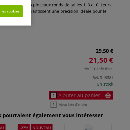
ring comprend 3 pinceaux ronds de tailles 1, 3 et 6. Leurs
ment formées garantissent une précision idéale pour le
 les cookies
Plus
29,50 €
21,50 €
Prix TTC
Info frais
.
Réf.
5-19581
En stock
Ajouter au panier
Ajout liste d'envies
es pourraient également vous intéresser
AU
-27%
NOUVEAU
-28%
N