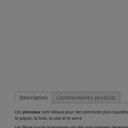
Description
Commentaires produits
Ces
pinceaux
sont idéaux pour des peintures plus liquide
le papier, la toile, la soie et le verre.
Les fibres haute technologie ont été spécialement dévelo