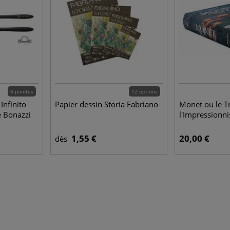
6 pointes
12 options
Infinito
Papier dessin Storia Fabriano
Monet ou le T
e Bonazzi
l'Impressionn
1,55 €
20,00 €
dès