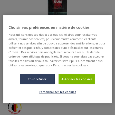
Choisir vos préférences en matière de cookies
Nous utilisons des cookies et des outils similaires pour faciliter vos
achats, fournir nos services, pour comprendre comment les clients
utilisent nos services afin de pouvoir apporter des améliorations, et pour
présenter des publicités, y compris des publicités basées sur les centres
Set de 3 pinceaux Essentiel
d’intérêt. Des services tiers ont également recours à ces outils dans le
Gouache Kum
cadre de notre affichage de publicités. Si vous ne souhaitez pas accepter
tous les cookies ou si vous souhaitez en savoir plus sur comment nous
utilisons les cookies, cliquer sur « Personnaliser les cookies ».
0 Commentaires
Set de pinceaux Essentiel Gouache Kum avec 3 pinceaux
Tout refuser
Autoriser les cookies
Memory Point et guide pratique. Parfait pour débuter la
gouache, détails fins, aplats et couleurs épaisses.
Plus
Personnaliser les cookies