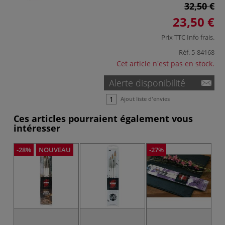
32,50 €
23,50 €
Prix TTC
Info frais
.
Réf.
5-84168
Cet article n'est pas en stock.
Alerte disponibilité
Ajout liste d'envies
Ces articles pourraient également vous
intéresser
-28%
NOUVEAU
-27%
-2