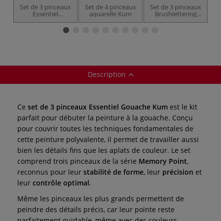
Set de 3 pinceaux
Set de 4 pinceaux
Set de 3 pinceaux
S
Essentiel
aquarelle Kum
Brushlettering
Aquarelle Kum
Kum
Description
Ce
set de 3 pinceaux Essentiel Gouache Kum
est le kit
parfait pour débuter la peinture à la gouache. Conçu
pour couvrir toutes les techniques fondamentales de
cette peinture polyvalente, il permet de travailler aussi
bien les détails fins que les aplats de couleur. Le set
comprend trois pinceaux de la série
Memory Point
,
reconnus pour leur
stabilité de forme
, leur
précision
et
leur
contrôle optimal
.
Même les pinceaux les plus grands permettent de
peindre des détails précis, car leur pointe reste
parfaitement guidable, même avec des couleurs