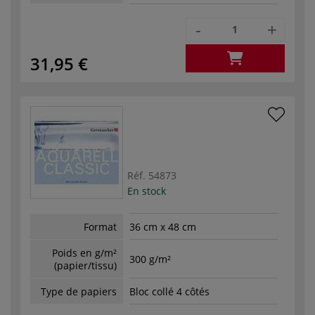
-
+
31,95 €
Réf.
54873
En stock
Format
36 cm x 48 cm
Poids en g/m²
300 g/m²
(papier/tissu)
Type de papiers
Bloc collé 4 côtés