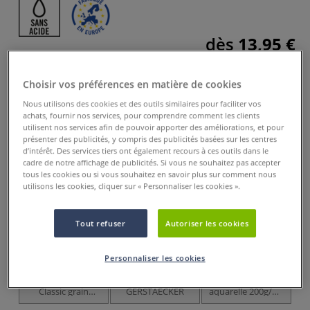
dès
13,95 €
Prix TTC
Info frais
.
Choisir vos préférences en matière de cookies
Acheter ce Produit
Nous utilisons des cookies et des outils similaires pour faciliter vos
achats, fournir nos services, pour comprendre comment les clients
Ces articles pourraient également vous
utilisent nos services afin de pouvoir apporter des améliorations, et pour
intéresser
présenter des publicités, y compris des publicités basées sur les centres
d’intérêt. Des services tiers ont également recours à ces outils dans le
cadre de notre affichage de publicités. Si vous ne souhaitez pas accepter
EXCLUSIVITÉ
tous les cookies ou si vous souhaitez en savoir plus sur comment nous
utilisons les cookies, cliquer sur « Personnaliser les cookies ».
Tout refuser
Autoriser les cookies
Personnaliser les cookies
9 options
3 options
Papier Aquarell
Papier aquarelle
Bloc papier
P
Classic grain
GERSTAECKER
aquarelle 200g/m²
torchon
N°3 Gerstaecker