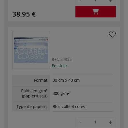
38,95 €
Réf.
54935
En stock
Format
30 cm x 40 cm
Poids en g/m²
300 g/m²
(papier/tissu)
Type de papiers
Bloc collé 4 côtés
-
+