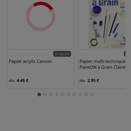
15 options
11 
Papier acrylic Canson
Papier multi-techniques
PaintON à Grain Clairefo
4,45 €
2,95 €
dès
dès