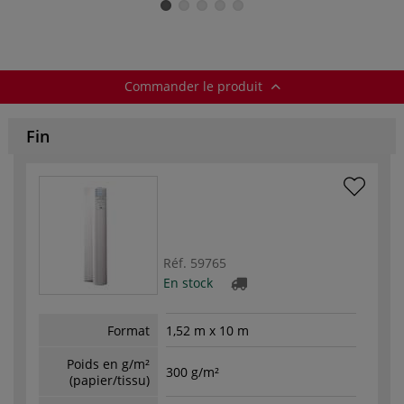
Gerstaecker
Commander le produit
Fin
Réf.
59765
En stock
Format
1,52 m x 10 m
Poids en g/m²
300 g/m²
(papier/tissu)