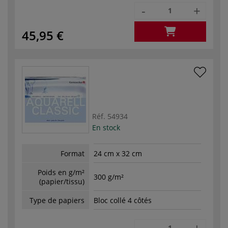
-
+
45,95 €
Réf.
54934
En stock
Format
24 cm x 32 cm
Poids en g/m²
300 g/m²
(papier/tissu)
Type de papiers
Bloc collé 4 côtés
-
+