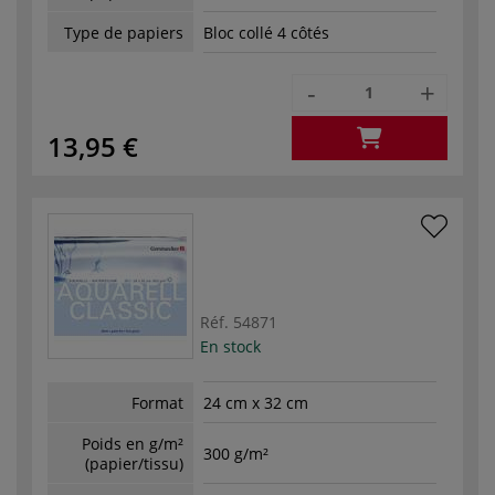
Type de papiers
Bloc collé 4 côtés
-
+
13,95 €
Réf.
54871
En stock
Format
24 cm x 32 cm
Poids en g/m²
300 g/m²
(papier/tissu)