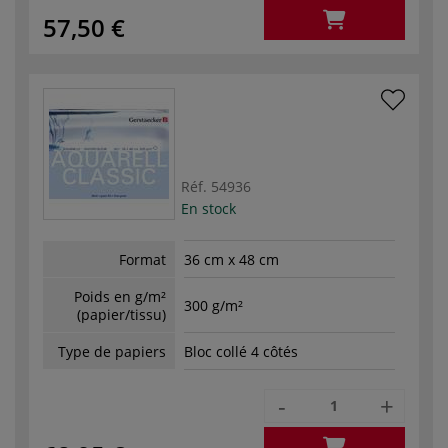
57,50 €
Réf.
54936
En stock
Format
36 cm x 48 cm
Poids en g/m²
300 g/m²
(papier/tissu)
Type de papiers
Bloc collé 4 côtés
-
+