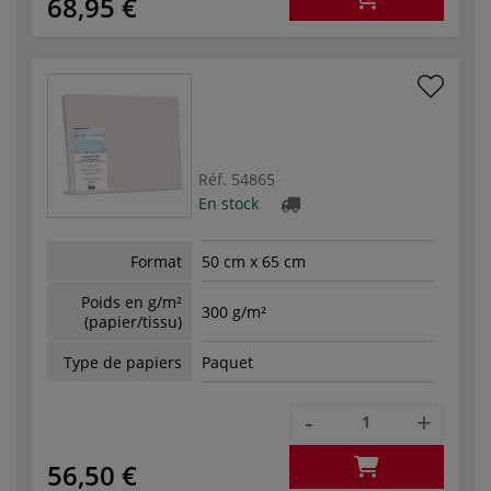
68,95 €
Réf.
54865
En stock
Format
50 cm x 65 cm
Poids en g/m²
300 g/m²
(papier/tissu)
Type de papiers
Paquet
-
+
56,50 €