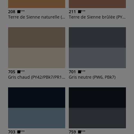
208
211
Terre de Sienne naturelle (PY42 , PR101 , PBk11)
Terre de Sienne brûlée (PY42 , PR101 , PBk11 , PBk7)
705
701
Gris chaud (PY42/PBk7/PR101/PW6)
Gris neutre (PW6, PBk7)
703
759