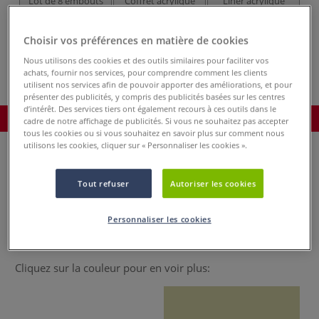
Lot de 8 embouts
Coffret acrylique
Liner acrylique
Abstract de
Abstract de
Abstract de
Ab
Sennelier
Sennelier
Sennelier®
(5x120ml)
Choisir vos préférences en matière de cookies
Nous utilisons des cookies et des outils similaires pour faciliter vos
achats, fournir nos services, pour comprendre comment les clients
utilisent nos services afin de pouvoir apporter des améliorations, et pour
présenter des publicités, y compris des publicités basées sur les centres
d’intérêt. Des services tiers ont également recours à ces outils dans le
Commander le produit
cadre de notre affichage de publicités. Si vous ne souhaitez pas accepter
tous les cookies ou si vous souhaitez en savoir plus sur comment nous
utilisons les cookies, cliquer sur « Personnaliser les cookies ».
Veuillez choisir une ou plusieurs couleurs:
Tout refuser
Autoriser les cookies
Toutes les couleurs
Personnaliser les cookies
Cliquez sur la couleur pour en voir plus: