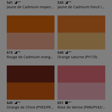
541
543
Jaune de Cadmium moyen imit (PY3, PW6, PY83)
Jaune de Cadmium foncé imit (PY83)
615
640
Rouge de Cadmium orange imit (PO73)
Orange saturne (PY170)
645
651
Orange de Chine (PY83/PR101/PR188)
Rose de Venise (PW6/PY42/PR112)