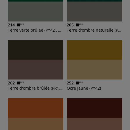
214
205
Terre verte brûlée (PY42 , PBk7 , PG7)
Terre d'ombre naturelle (PY42 , PBk7 , PR101 , PY14)
202
252
Terre d'ombre brûlée (PR101 , PBk7 , PY14 , PY42)
Ocre Jaune (PY42)