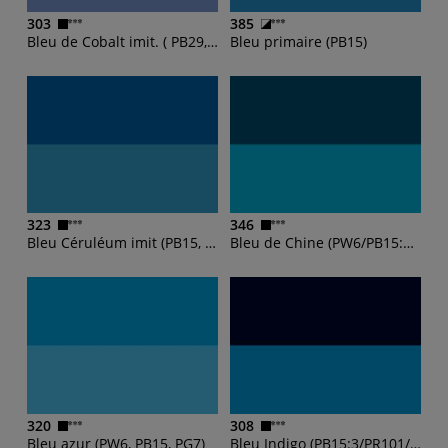
303
385
Bleu de Cobalt imit. ( PB29, PW6, PB15:1)
Bleu primaire (PB15)
323
346
Bleu Céruléum imit (PB15, PW6, PG7)
Bleu de Chine (PW6/PB15:3/PG7/PBk7)
320
308
Bleu azur (PW6, PB15, PG7)
Bleu Indigo (PB15:3/PR101/PBk7)