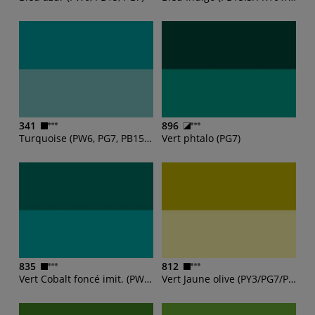
341
896
Turquoise (PW6, PG7, PB15:3)
Vert phtalo (PG7)
835
812
Vert Cobalt foncé imit. (PW6/PY3/PB15:3)
Vert Jaune olive (PY3/PG7/PBk7)