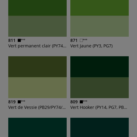
811
871
Vert permanent clair (PY74 , PB15)
Vert Jaune (PY3, PG7)
819
809
Vert de Vessie (PB29/PY74/PBk7)
Vert Hooker (PY14, PG7, PBk7)