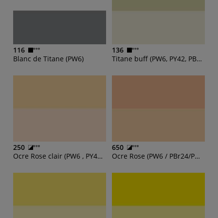
116
136
Blanc de Titane (PW6)
Titane buff (PW6, PY42, PBk7)
250
650
Ocre Rose clair (PW6 , PY42 , PR112)
Ocre Rose (PW6 / PBr24/PO73)