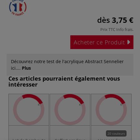
dès
3,75 €
Prix TTC
Info frais
.
Acheter ce Produit
Découvrez notre test de l'acrylique Abstract Sennelier
ici....
Plus
Ces articles pourraient également vous
intéresser
20 couleurs