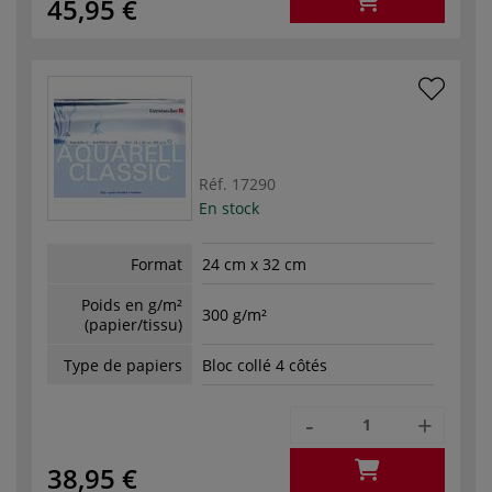
45,95 €
Réf.
17290
En stock
Format
24 cm x 32 cm
Poids en g/m²
300 g/m²
(papier/tissu)
Type de papiers
Bloc collé 4 côtés
-
+
38,95 €