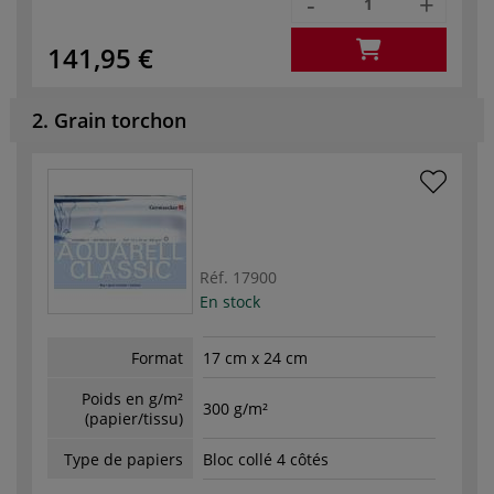
-
+
141,95 €
2. Grain torchon
Réf.
17900
En stock
Format
17 cm x 24 cm
Poids en g/m²
300 g/m²
(papier/tissu)
Type de papiers
Bloc collé 4 côtés