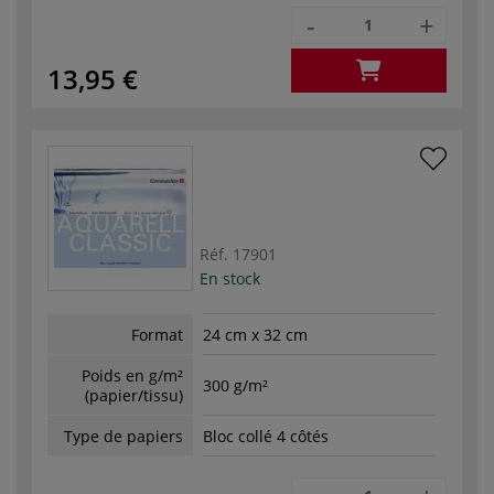
-
+
13,95 €
Réf.
17901
En stock
Format
24 cm x 32 cm
Poids en g/m²
300 g/m²
(papier/tissu)
Type de papiers
Bloc collé 4 côtés