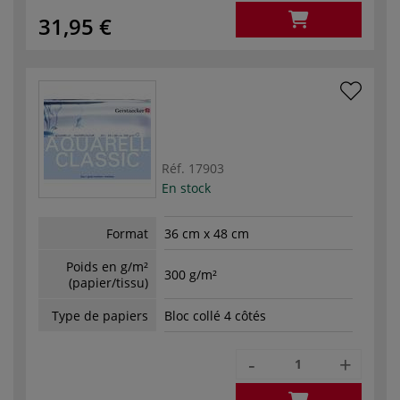
31,95 €
Réf.
17903
En stock
Format
36 cm x 48 cm
Poids en g/m²
300 g/m²
(papier/tissu)
Type de papiers
Bloc collé 4 côtés
-
+