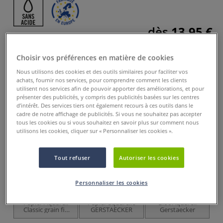
dès
13,95 €
Prix TTC
Info frais
.
Choisir vos préférences en matière de cookies
Acheter ce Produit
Nous utilisons des cookies et des outils similaires pour faciliter vos
achats, fournir nos services, pour comprendre comment les clients
Ces articles pourraient également vous
utilisent nos services afin de pouvoir apporter des améliorations, et pour
présenter des publicités, y compris des publicités basées sur les centres
intéresser
d’intérêt. Des services tiers ont également recours à ces outils dans le
cadre de notre affichage de publicités. Si vous ne souhaitez pas accepter
EXCLUSIVITÉ
tous les cookies ou si vous souhaitez en savoir plus sur comment nous
utilisons les cookies, cliquer sur « Personnaliser les cookies ».
Tout refuser
Autoriser les cookies
Personnaliser les cookies
9 options
Papier Aquarell
Papier aquarelle
Bloc Aquarell
P
Classic grain fin
GERSTAECKER
Gerstaecker
Gerstaecker