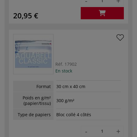
-
+
20,95 €
Réf.
17902
En stock
Format
30 cm x 40 cm
Poids en g/m²
300 g/m²
(papier/tissu)
Type de papiers
Bloc collé 4 côtés
-
+