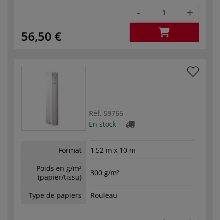
-
+
56,50 €
Réf.
59766
En stock
Format
1,52 m x 10 m
Poids en g/m²
300 g/m²
(papier/tissu)
Type de papiers
Rouleau