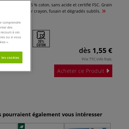
abriano Storia 25 % coton, sans acide et certifié FSC. Grain
velouté, idéal pour crayon, fusain et dégradés subtils.
pour comprendre
enter des
 recours à ces
kies ou si vous
ies ».
dès
1,55 €
 les cookies
Prix TTC
Info frais
.
Acheter ce Produit
es pourraient également vous intéresser