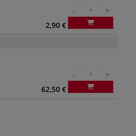
-
+
2,90 €
-
+
62,50 €