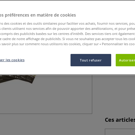
Papier à dessin F
fin, résistant et 
os préférences en matière de cookies
Plus
ns des cookies et des outils similaires pour faciliter vos achats, fournir nos services, 
clients utilisent nos services afin de pouvoir apporter des améliorations, et pour prés
y compris des publicités basées sur les centres d’intérêt. Des services tiers ont également
le cadre de notre affichage de publicités. Si vous ne souhaitez pas accepter tous les coo
 savoir plus sur comment nous utilisons les cookies, cliquer sur « Personnaliser les cook
er les cookies
Tout refuser
Autoriser
Ces articl