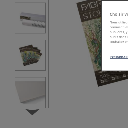
Choisir v
Nous utiliso
comment les 
publicités, 
outils dans 
souhaitez en
Personnalis