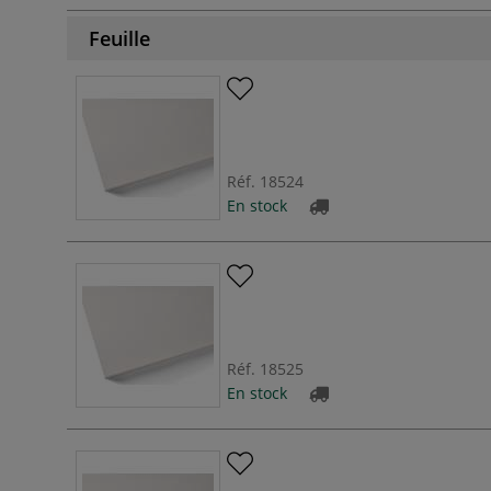
Feuille
Réf.
18524
En stock
Réf.
18525
En stock