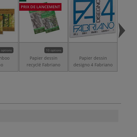
PRIX DE LANCEMENT
 options
10 options
mboo
Papier dessin
Papier dessin
Papie
no
recyclé Fabriano
designo 4 Fabriano
de