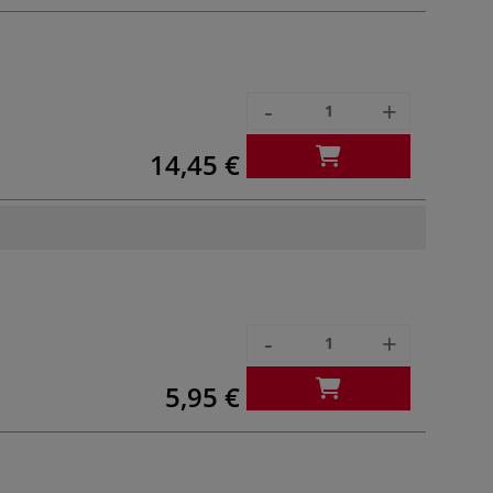
-
+
14,45 €
-
+
5,95 €