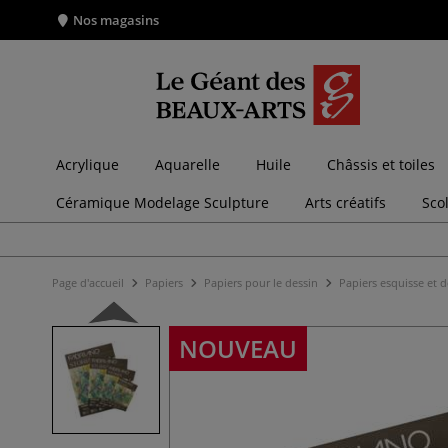
Nos magasins
Acrylique
Aquarelle
Huile
Châssis et toiles
Céramique Modelage Sculpture
Arts créatifs
Sco
Page d'accueil
Papiers
Papiers pour le dessin
Papiers esquisse et 
NOUVEAU