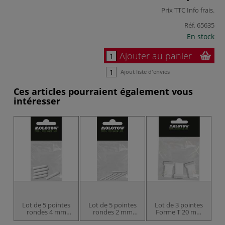
Prix TTC
Info frais
.
Réf.
65635
En stock
Ajouter au panier
Ajout liste d'envies
Ces articles pourraient également vous
intéresser
Lot de 5 pointes
Lot de 5 pointes
Lot de 3 pointes
L
rondes 4 mm
rondes 2 mm
Forme T 20 mm
Br
pour marqueur
pour marqueur
pour marqueur