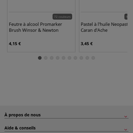
72 couleurs
96 c
Feutre à alcool Promarker
Pastel à l'huile Neopastel
Brush Winsor & Newton
Caran d'Ache
4,15 €
3,45 €
À propos de nous
Aide & conseils