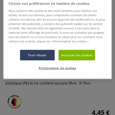
Choisir vos préférences en matière de cookies
Nous utilisons des cookies et des outils similaires pour faciliter vos
achats, fournir nos services, pour comprendre comment les clients
utilisent nos services afin de pouvoir apporter des améliorations, et pour
présenter des publicités, y compris des publicités basées sur les centres
d’intérêt. Des services tiers ont également recours à ces outils dans le
cadre de notre affichage de publicités. Si vous ne souhaitez pas accepter
tous les cookies ou si vous souhaitez en savoir plus sur comment nous
utilisons les cookies, cliquer sur « Personnaliser les cookies ».
Lot de 5 pointes crossover 1,5 mm
pour marqueur Molotow™
Tout refuser
Autoriser les cookies
0 Commentaires
Personnaliser les cookies
La pointe crossover permet de dessiner facilement sur des
supports rugueux. La pointe crossover est fabriquée en
plastique (PE) et ne contient aucune fibre.
Plus
4,45 €