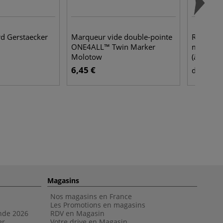
rd Gerstaecker
Marqueur vide double-pointe
Recharge
ONE4ALL™ Twin Marker
marqueu
Molotow
(à base d
6,45 €
6,9
dès
Magasins
Nos magasins en France
Les Promotions en magasins
nde 202
6
RDV en Magasin
er
Votre drive en Magasin