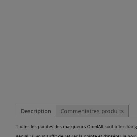
Description
Commentaires produits
Toutes les pointes des marqueurs One4All sont interchange
génial : il vous suffit de retirer la pointe et d’insérer la 