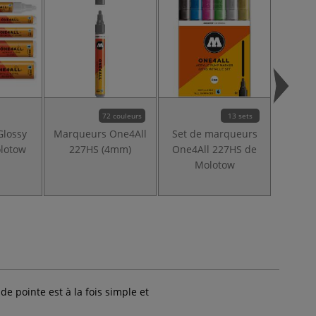
72 couleurs
13 sets
lossy
Marqueurs One4All
Set de marqueurs
Lot d
lotow
227HS (4mm)
One4All 227HS de
ronde
Molotow
m
MO
 pointe est à la fois simple et