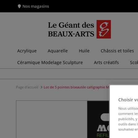
Nos magasins
Acrylique
Aquarelle
Huile
Châssis et toiles
Céramique Modelage Sculpture
Arts créatifs
Sco
Page d'accueil
Lot de 5 pointes biseautée calligraphie Molotow
Choisir v
Nous utiliso
comment les 
publicités, 
outils dans 
souhaitez en