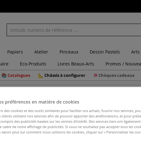
Papiers
Atelier
Pinceaux
Dessin Pastels
Arts
laire
Eco-Produits
Livres Beaux-Arts
Promos / Nouvea
Catalogues
Châssis à configurer
Chèques cadeaux
os préférences en matière de cookies
ns des cookies et des outils similaires pour faciliter vos achats, fournir nos services, 
clients utilisent nos services afin de pouvoir apporter des améliorations, et pour prés
Lot de 5 
y compris des publicités basées sur les centres d’intérêt. Des services tiers ont également
le cadre de notre affichage de publicités. Si vous ne souhaitez pas accepter tous les coo
Molotow
 savoir plus sur comment nous utilisons les cookies, cliquer sur « Personnaliser les cook