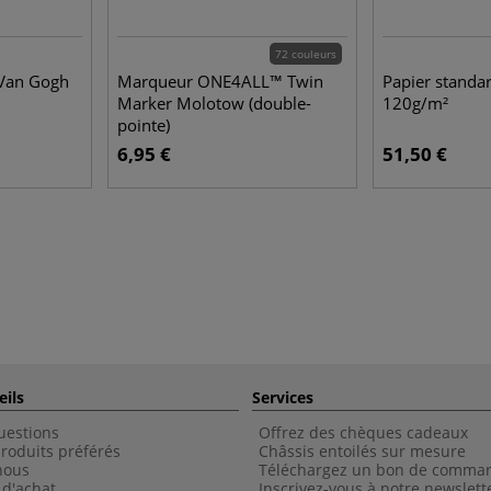
72 couleurs
 Van Gogh
Marqueur ONE4ALL™ Twin
Papier standa
Marker Molotow (double-
120g/m²
pointe)
6,95 €
51,50 €
eils
Services
uestions
Offrez des chèques cadeaux
roduits préférés
Châssis entoilés sur mesure
nous
Téléchargez un bon de comma
 d'achat
Inscrivez-vous à notre newslett