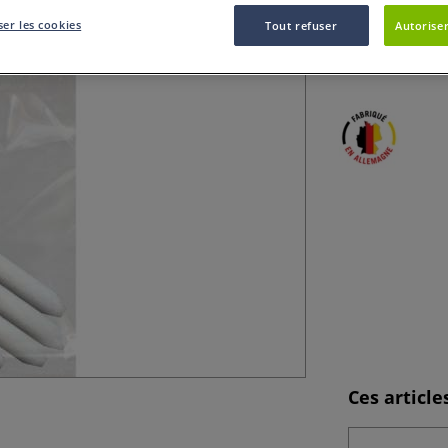
er les cookies
Tout refuser
Autoriser
Ce Lot de 5 point
calligraphie et le
Ces articl