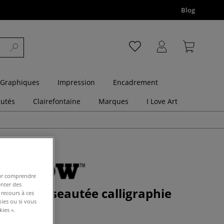
Blog
 Graphiques
Impression
Encadrement
utés
Clairefontaine
Marques
I Love Art
pour comprendre
enter des
pointes biseautée calligraphie
 recours à ces
kies ou si vous
ies ».