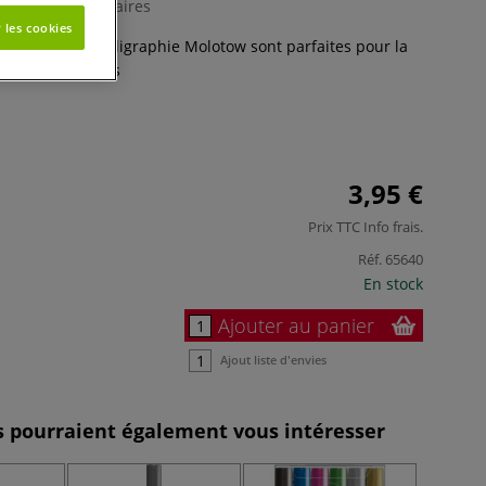
0 Commentaires
 les cookies
es biseautée calligraphie Molotow sont parfaites pour la
 lettrage !
Plus
3,95 €
Prix TTC
Info frais
.
Réf.
65640
En stock
Ajouter au panier
Ajout liste d'envies
es pourraient également vous intéresser