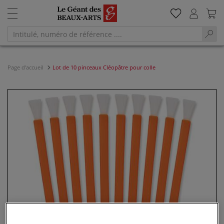
Page d'accueil
Lot de 10 pinceaux Cléopâtre pour colle