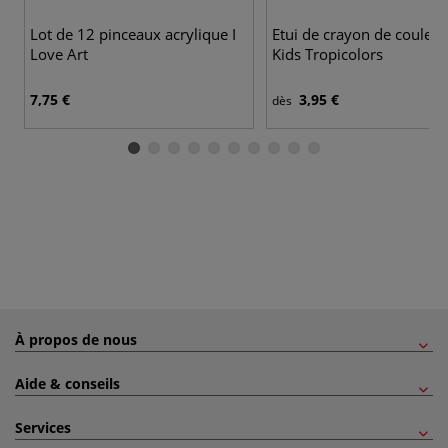
4
Lot de 12 pinceaux acrylique I
Etui de crayon de couleur
Love Art
Kids Tropicolors
7,75 €
3,95 €
dès
À propos de nous
Aide & conseils
Services