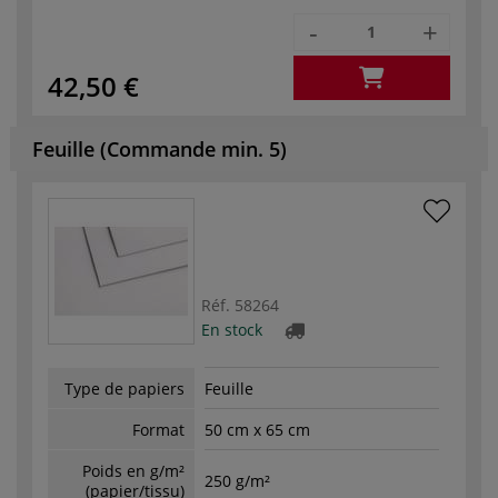
-
+
42,50 €
Feuille (Commande min. 5)
Réf.
58264
En stock
Type de papiers
Feuille
Format
50 cm x 65 cm
Poids en g/m²
250 g/m²
(papier/tissu)