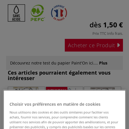
dès
1,50 €
Prix TTC
Info frais
.
Acheter ce Produit
Découvrez notre test du papier Paint'On ici....
Plus
Ces articles pourraient également vous
intéresser
NOUVEAU
Choisir vos préférences en matière de cookies
Nous utilisons des cookies et des outils similaires pour faciliter vos
achats, fournir nos services, pour comprendre comment les clients
utilisent nos services afin de pouvoir apporter des améliorations, et pour
présenter des publicités, y compris des publicités basées sur les centres