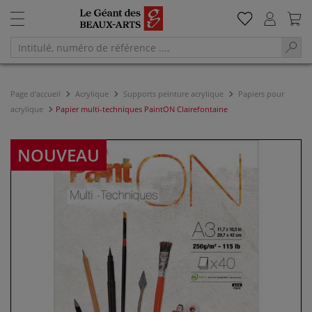
Page d'accueil
Acrylique
Supports peinture acrylique
Papiers pour
acrylique
Papier multi-techniques PaintON Clairefontaine
NOUVEAU