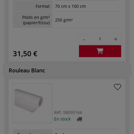
Format
70 cm x 100 cm
Poids en g/m²
250 g/m²
(papier/tissu)
-
+
31,50 €
Rouleau Blanc
Réf.
58095166
En stock