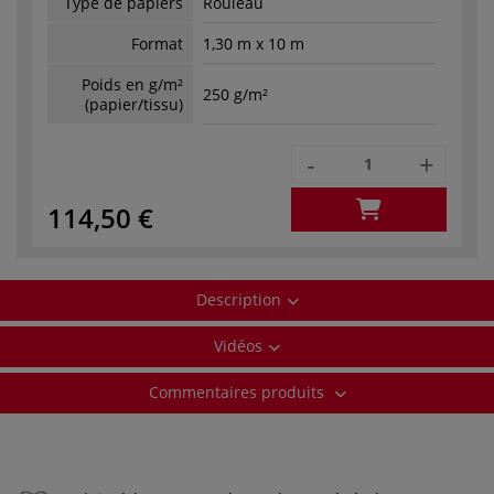
Type de papiers
Rouleau
Format
1,30 m x 10 m
Poids en g/m²
250 g/m²
(papier/tissu)
-
+
114,50 €
Description
Vidéos
Commentaires produits