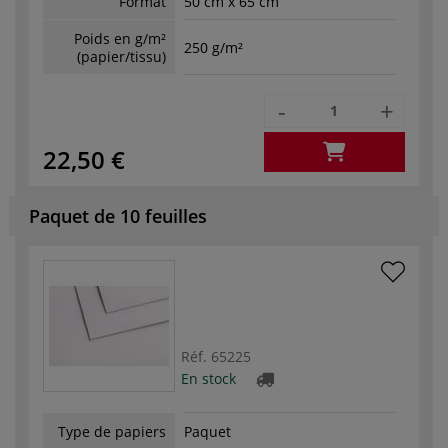
Format
50 cm x 65 cm
Poids en g/m²
250 g/m²
(papier/tissu)
-
+
22,50 €
Paquet de 10 feuilles
Réf.
65225
En stock
Type de papiers
Paquet