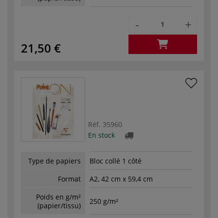
-
+
21,50 €
Réf.
35960
En stock
Type de papiers
Bloc collé 1 côté
Format
A2, 42 cm x 59,4 cm
Poids en g/m²
250 g/m²
(papier/tissu)