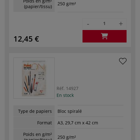
Poids en g/m²
250 g/m²
(papier/tissu)
-
+
12,45 €
Réf.
14927
En stock
Type de papiers
Bloc spiralé
Format
A3, 29,7 cm x 42 cm
Poids en g/m²
250 g/m²
(papier/tissu)