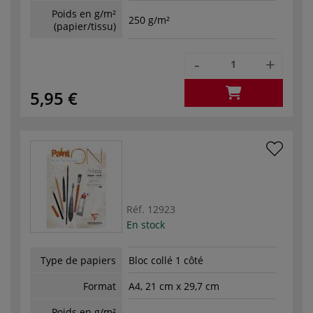
Poids en g/m²
250 g/m²
(papier/tissu)
-
+
5,95 €
Réf.
12923
En stock
Type de papiers
Bloc collé 1 côté
Format
A4, 21 cm x 29,7 cm
Poids en g/m²