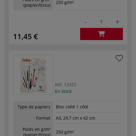
250 g/m²
(papier/tissu)
-
+
11,45 €
Réf.
12922
En stock
Type de papiers
Bloc collé 1 côté
Format
A3, 29,7 cm x 42 cm
Poids en g/m²
250 g/m²
(papier/tissu)