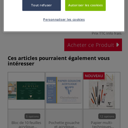
Tout refuser
Autoriser les cookies
Personnaliser les cookies
dès
4,85 €
Prix TTC
Info frais
.
Acheter ce Produit
Ces articles pourraient également vous
intéresser
NOUVEAU
5 options
12 options
Bloc de 10 feuilles
Pochette gouache
Papier multi-
acrylique
et acrylique
techniques