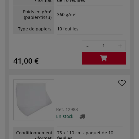
/ format
de 10 feuilles
Poids en g/m²
360 g/m²
(papier/tissu)
Type de papiers
10 feuilles
-
+
41,00 €
Réf.
12983
En stock
Conditionnement
75 x 110 cm - paquet de 10
/ format
feuilles