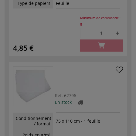
Type de papiers
Feuille
Minimum de commande :
5
-
+
4,85 €
Réf.
62796
En stock
Conditionnement
75 x 110 cm - 1 feuille
/ format
Poids en g/m²