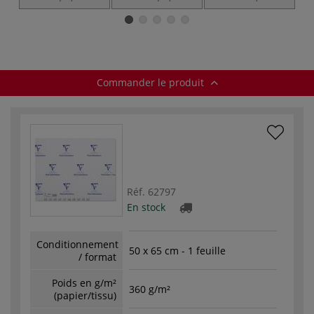
Clairefontaine
Clairefontaine
PaintON
(360g/m²)
Clairefontaine
Commander le produit
Réf.
62797
En stock
Conditionnement
50 x 65 cm - 1 feuille
/ format
Poids en g/m²
360 g/m²
(papier/tissu)