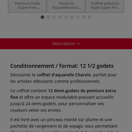
Peinture Huile
Peinture
Coffret peinture
C
Super-Fine
Aquarelle extra-
Huile Super-Fine
a
Charvin
fine Charvin
Charvin
Description
Conditionnement / format: 12 1/2 godets
Découvrez le
coffret d’aquarelle Charvin,
parfait pour
les artistes débutants comme professionnels.
Ce coffret contient
12 demi-godets de peinture extra-
fine
et offre un espace modulable pouvant accueillir
jusqu’à 24 demi-godets, pour personnaliser vos
couleurs selon vos envies.
Il est livré avec un pinceau monté sur plume et une
pochette de rangement et de voyage, vous permettant