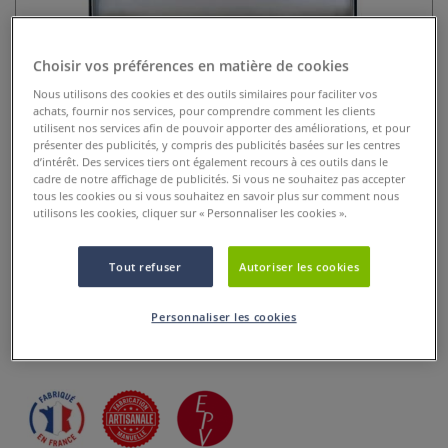
Choisir vos préférences en matière de cookies
Nous utilisons des cookies et des outils similaires pour faciliter vos
achats, fournir nos services, pour comprendre comment les clients
utilisent nos services afin de pouvoir apporter des améliorations, et pour
présenter des publicités, y compris des publicités basées sur les centres
d’intérêt. Des services tiers ont également recours à ces outils dans le
cadre de notre affichage de publicités. Si vous ne souhaitez pas accepter
Coffret peinture aquarelle
tous les cookies ou si vous souhaitez en savoir plus sur comment nous
utilisons les cookies, cliquer sur « Personnaliser les cookies ».
Charvin
0 Commentaires
Tout refuser
Autoriser les cookies
Coffret d’aquarelle Charvin avec 12 demi-godets, pinceau
Personnaliser les cookies
monté sur plume et pochette de voyage. Espace modulable.
Peignez partout, en toute liberté !
Plus