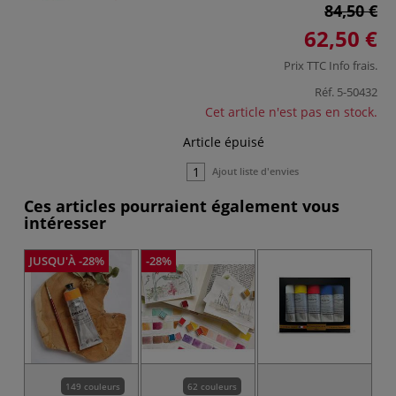
84,50 €
62,50 €
Prix TTC
Info frais
.
Réf.
5-50432
Cet article n'est pas en stock.
Article épuisé
Ajout liste d'envies
Ces articles pourraient également vous
intéresser
JUSQU'À -28%
-28%
-2
149 couleurs
62 couleurs