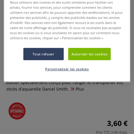
Nous utilisons des cookies et des outils similaires pour faciliter vos
achats, fournir nos services, pour comprendre comment les clients
utilisent nos services afin de pouvoir apporter des améliorations, et pour
présenter des publicités, y compris des publicités basées sur les centres
d’intérêt. Des services tiers ont également recours à ces outils dans le
cadre de notre affichage de publicités. Si vous ne souhaitez pas accepter
tous les cookies ou si vous souhaitez en savoir plus sur comment nous
utilisons les cookies, cliquer sur « Personnaliser les cookies ».
Tout refuser
Autoriser les cookies
Boîtier vide pour stick d’aquarelle
Personnaliser les cookies
0 Commentaires
Boîtier spécialement conçu pour ranger et transporter vos
sticks d’aquarelle Daniel Smith.
Plus
3,60 €
Prix TTC
Info frais
.