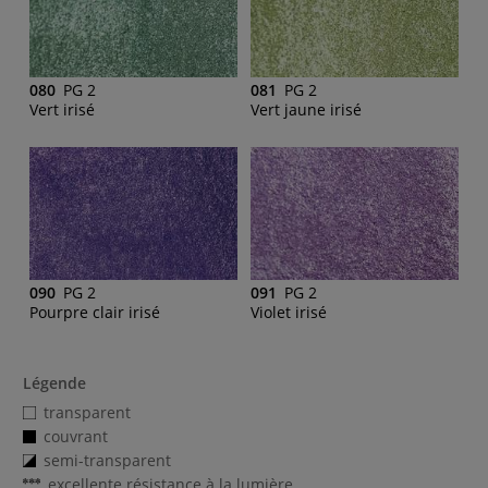
080
PG 2
081
PG 2
Vert irisé
Vert jaune irisé
090
PG 2
091
PG 2
Pourpre clair irisé
Violet irisé
Légende
transparent
couvrant
semi-transparent
excellente résistance à la lumière