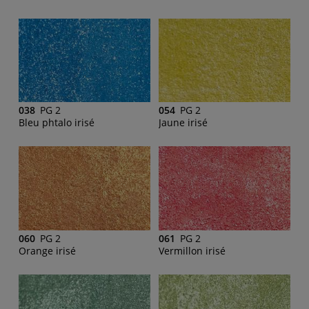
038
PG 2
054
PG 2
Bleu phtalo irisé
Jaune irisé
060
PG 2
061
PG 2
Orange irisé
Vermillon irisé