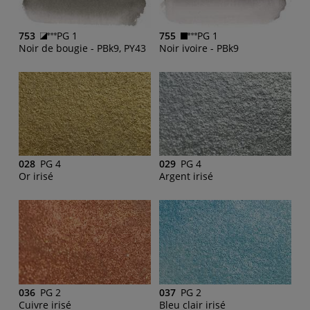
753
PG 1
755
PG 1
Noir de bougie - PBk9, PY43
Noir ivoire - PBk9
028
PG 4
029
PG 4
Or irisé
Argent irisé
036
PG 2
037
PG 2
Cuivre irisé
Bleu clair irisé