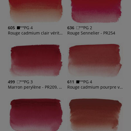
605
PG 4
636
PG 2
Rouge cadmium clair véritable - PR108
Rouge Sennelier - PR254
499
PG 3
611
PG 4
Marron perylène - PR209, PY83, PR179
Rouge cadmium pourpre véritable - PR209, PY83, PR179