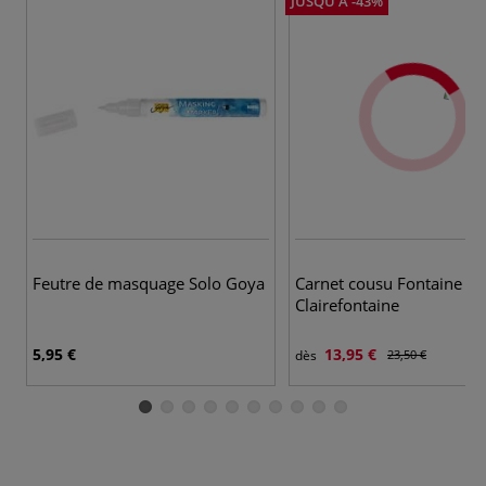
JUSQU'À -43%
4 
Feutre de masquage Solo Goya
Carnet cousu Fontaine
Clairefontaine
5,95 €
13,95 €
dès
23,50 €