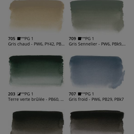
705
PG 1
709
PG 1
Gris chaud - PW6, PY42, PBk11, PR101
Gris Sennelier - PW6, PBk9, PG17
203
PG 1
707
PG 1
Terre verte brûlée - PB60, PBk7, PY83
Gris froid - PW6, PB29, PBk7