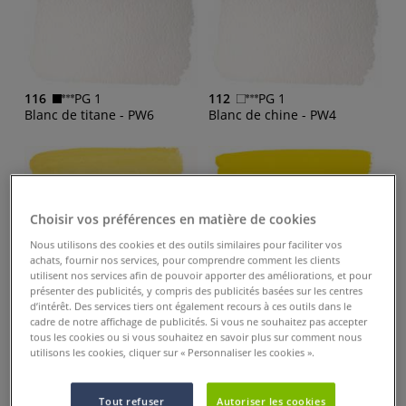
116
PG 1
112
PG 1
Blanc de titane - PW6
Blanc de chine - PW4
Choisir vos préférences en matière de cookies
Nous utilisons des cookies et des outils similaires pour faciliter vos
achats, fournir nos services, pour comprendre comment les clients
576
PG 4
501
PG 1
utilisent nos services afin de pouvoir apporter des améliorations, et pour
Jaune de Nickel - PY53
Jaune citron - PY3
présenter des publicités, y compris des publicités basées sur les centres
d’intérêt. Des services tiers ont également recours à ces outils dans le
cadre de notre affichage de publicités. Si vous ne souhaitez pas accepter
tous les cookies ou si vous souhaitez en savoir plus sur comment nous
utilisons les cookies, cliquer sur « Personnaliser les cookies ».
Tout refuser
Autoriser les cookies