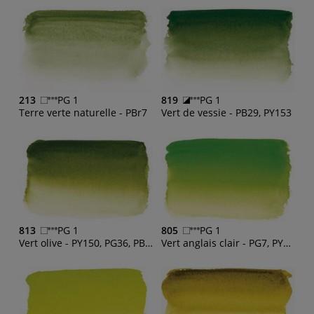
213
PG 1
819
PG 1
Terre verte naturelle - PBr7
Vert de vessie - PB29, PY153
813
PG 1
805
PG 1
Vert olive - PY150, PG36, PBr23
Vert anglais clair - PG7, PY153