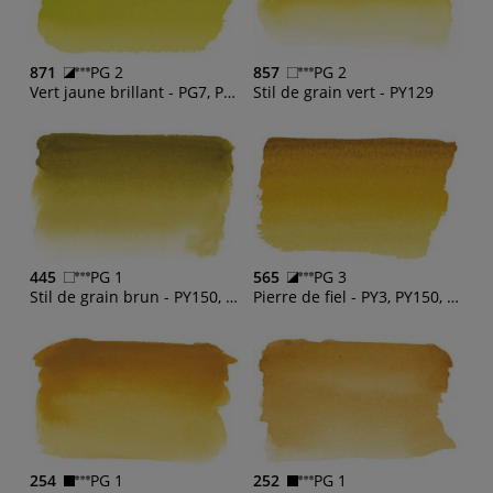
871
PG 2
857
PG 2
Vert jaune brillant - PG7, PY3
Stil de grain vert - PY129
445
PG 1
565
PG 3
Stil de grain brun - PY150, PG7, PBr23
Pierre de fiel - PY3, PY150, PBr23, PBr7
254
PG 1
252
PG 1