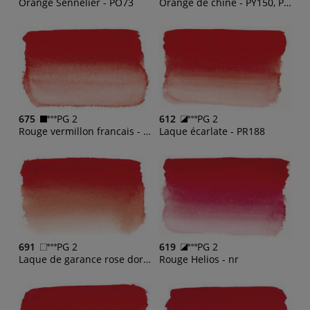
Orange Sennelier - PO73
Orangé de chine - PY150, PR209, PBr23
675
PG 2
612
PG 2
Rouge vermillon francais - PR242
Laque écarlate - PR188
691
PG 2
619
PG 2
Laque de garance rose dorée - PR255
Rouge Helios - nr