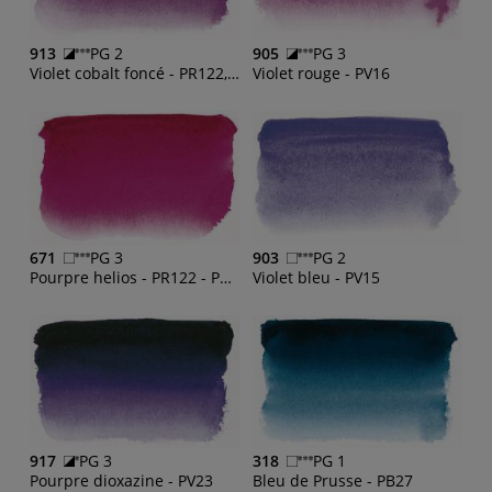
913
PG 2
905
PG 3
Violet cobalt foncé - PR122, PV16
Violet rouge - PV16
671
PG 3
903
PG 2
Pourpre helios - PR122 - PV15
Violet bleu - PV15
917
PG 3
318
PG 1
Pourpre dioxazine - PV23
Bleu de Prusse - PB27