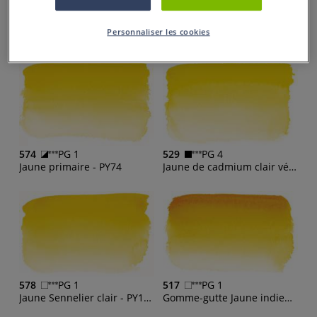
559
PG 4
535
PG 4
Personnaliser les cookies
Auréoline - PY40
Jaune de cadmium citron véritable - PY35
574
PG 1
529
PG 4
Jaune primaire - PY74
Jaune de cadmium clair véritable - PY35
578
PG 1
517
PG 1
Jaune Sennelier clair - PY153
Gomme-gutte Jaune indien - PY154, PY153