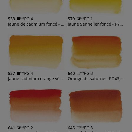
533
PG 4
579
PG 1
Jaune de cadmium foncé - PY35
Jaune Sennelier foncé - PY83, PY153
537
PG 4
640
PG 3
Jaune cadmium orange véritable - PY35, PO20
Orange de saturne - PO43, PY83
641
PG 2
645
PG 3