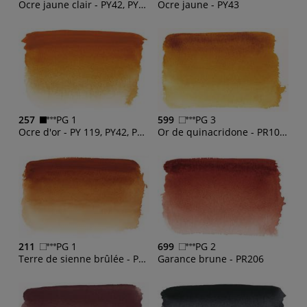
Ocre jaune clair - PY42, PY150
Ocre jaune - PY43
257
PG 1
599
PG 3
Ocre d'or - PY 119, PY42, PY83
Or de quinacridone - PR101, PY150, PR206
211
PG 1
699
PG 2
Terre de sienne brûlée - PBr7
Garance brune - PR206