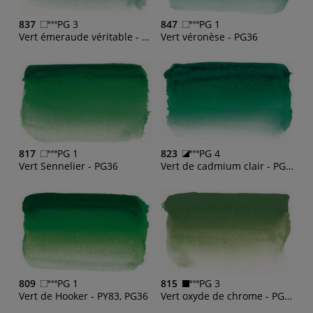
837
PG 3
847
PG 1
Vert émeraude véritable - PG18, PG7
Vert véronèse - PG36
817
PG 1
823
PG 4
Vert Sennelier - PG36
Vert de cadmium clair - PG7, PY35
809
PG 1
815
PG 3
Vert de Hooker - PY83, PG36
Vert oxyde de chrome - PG17