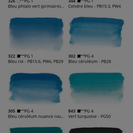
326
PG 1
344
PG 1
Bleu phtalo vert (primaire) - PB15:3
Cendre bleu - PB15:3, PW4
322
PG 1
302
PG 4
Bleu roi - PB15:6, PW6, PB29
Bleu céruléum - PB28
305
PG 4
843
PG 4
Bleu céruléum nuance rouge - PB 28
Vert turquoise - PG50