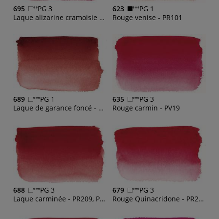
695
PG 3
623
PG 1
Laque alizarine cramoisie - PR83
Rouge venise - PR101
689
PG 1
635
PG 3
Laque de garance foncé - PR209, PY83, PR179
Rouge carmin - PV19
688
PG 3
679
PG 3
Laque carminée - PR209, PR146, PR206
Rouge Quinacridone - PR209