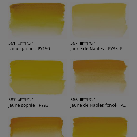
561
PG 1
567
PG 1
Laque jaune - PY150
Jaune de Naples - PY35, PW6, PW4
587
PG 1
566
PG 1
Jaune sophie - PY93
Jaune de Naples foncé - PBr24