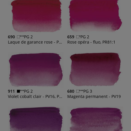
690
PG 2
659
PG 2
Laque de garance rose - PV19
Rose opéra - fluo, PR81:1
911
PG 2
680
PG 3
Violet cobalt clair - PV16, PR122, PW6
Magenta permanent - PV19