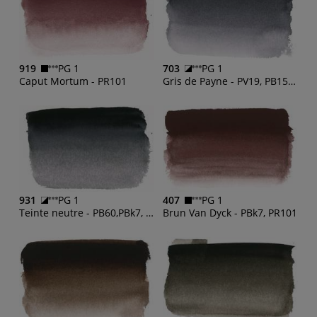
919
PG 1
703
PG 1
Caput Mortum - PR101
Gris de Payne - PV19, PB15:1, PBk7
931
PG 1
407
PG 1
Teinte neutre - PB60,PBk7, PR209
Brun Van Dyck - PBk7, PR101