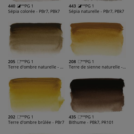
440
PG 1
443
PG 1
Sépia colorée - PBr7, PBk7
Sépia naturelle - PBr7, PBk7
205
PG 1
208
PG 1
Terre d'ombre naturelle - PBr7
Terre de sienne naturelle - PBr7
202
PG 1
435
PG 1
Terre d'ombre brûlée - PBr7
Bithume - PBk7, PR101