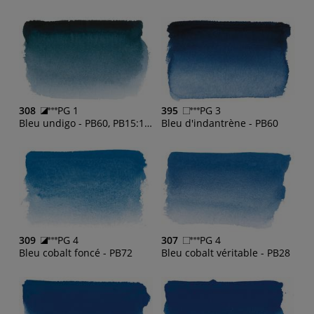
308
PG 1
395
PG 3
Bleu undigo - PB60, PB15:1, PBk7
Bleu d'indantrène - PB60
309
PG 4
307
PG 4
Bleu cobalt foncé - PB72
Bleu cobalt véritable - PB28