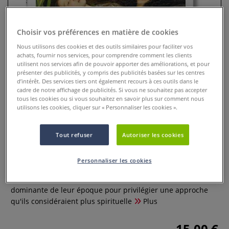
Choisir vos préférences en matière de cookies
Nous utilisons des cookies et des outils similaires pour faciliter vos
achats, fournir nos services, pour comprendre comment les clients
utilisent nos services afin de pouvoir apporter des améliorations, et pour
présenter des publicités, y compris des publicités basées sur les centres
d’intérêt. Des services tiers ont également recours à ces outils dans le
cadre de notre affichage de publicités. Si vous ne souhaitez pas accepter
tous les cookies ou si vous souhaitez en savoir plus sur comment nous
utilisons les cookies, cliquer sur « Personnaliser les cookies ».
Préraphaélites
Tout refuser
Autoriser les cookies
0 Commentaires
Personnaliser les cookies
Société secrète fondée en 1848, les préraphaélites ont
rejeté les idées classiques et la peinture de genre
dominante de leur époque pour privilégier une approche
qu'ils considéraient plus spirituelle
Plus
15,00 €