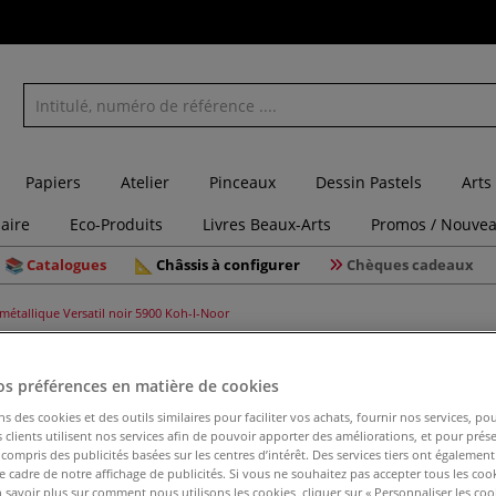
Papiers
Atelier
Pinceaux
Dessin Pastels
Arts
laire
Eco-Produits
Livres Beaux-Arts
Promos / Nouvea
Catalogues
Châssis à configurer
Chèques cadeaux
métallique Versatil noir 5900 Koh-I-Noor
os préférences en matière de cookies
ns des cookies et des outils similaires pour faciliter vos achats, fournir nos services, 
Porte-min
clients utilisent nos services afin de pouvoir apporter des améliorations, et pour prés
Koh-I-No
y compris des publicités basées sur les centres d’intérêt. Des services tiers ont également
le cadre de notre affichage de publicités. Si vous ne souhaitez pas accepter tous les coo
 savoir plus sur comment nous utilisons les cookies, cliquer sur « Personnaliser les cook