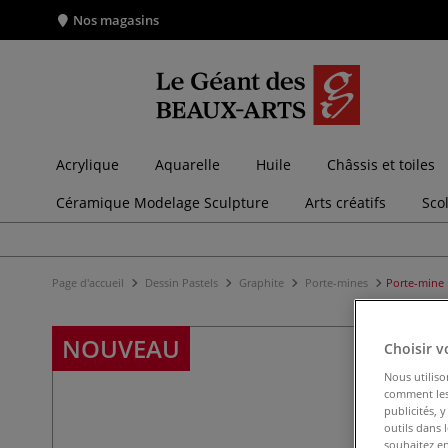
Nos magasins
Acrylique
Aquarelle
Huile
Châssis et toiles
Céramique Modelage Sculpture
Arts créatifs
Sco
Page d'accueil
Dessin Pastels
Graphite
Porte-mines
Porte-mine 
NOUVEAU
Choisir v
Nous utiliso
comment les 
publicités, 
outils dans 
souhaitez en