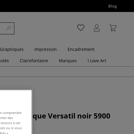
Blog
 Graphiques
Impression
Encadrement
utés
Clairefontaine
Marques
I Love Art
pour comprendre
e métallique Versatil noir 5900
enter des
or
 recours à ces
kies ou si vous
ies ».