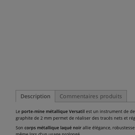
Description
Commentaires produits
Le
porte-mine métallique Versatil
est un instrument de des
graphite de 2 mm permet de réaliser des tracés nets et régu
Son
corps métallique laqué noir
allie élégance, robustesse
même lors d'un usage prolongé.