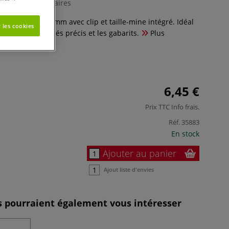
0 Commentaires
ique Versatil 2 mm avec clip et taille-mine intégré. Idéal
 les cookies
chnique, les tracés précis et les gabarits.
Plus
6,45 €
Prix TTC
Info frais
.
Réf.
35883
En stock
Ajouter au panier
Ajout liste d'envies
es pourraient également vous intéresser