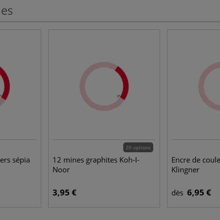
les
20 options
ers sépia
12 mines graphites Koh-I-
Encre de coul
Noor
Klingner
3,95 €
6,95 €
dès