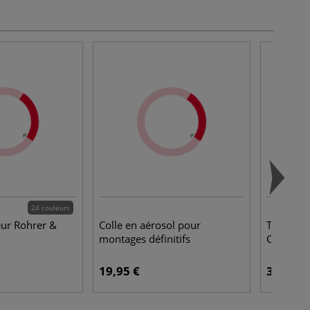
24 couleurs
eur Rohrer &
Colle en aérosol pour
Taille-m
montages définitifs
Castell T
19,95 €
3,95 €