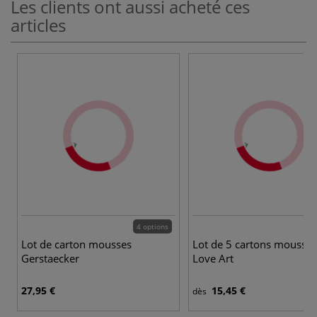
Les clients ont aussi acheté ces
articles
4 options
3 
Lot de carton mousses
Lot de 5 cartons mousses
Gerstaecker
Love Art
27,95 €
15,45 €
dès