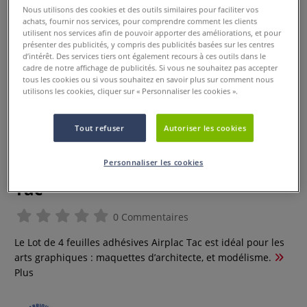
Nous utilisons des cookies et des outils similaires pour faciliter vos
achats, fournir nos services, pour comprendre comment les clients
utilisent nos services afin de pouvoir apporter des améliorations, et pour
présenter des publicités, y compris des publicités basées sur les centres
d’intérêt. Des services tiers ont également recours à ces outils dans le
cadre de notre affichage de publicités. Si vous ne souhaitez pas accepter
tous les cookies ou si vous souhaitez en savoir plus sur comment nous
utilisons les cookies, cliquer sur « Personnaliser les cookies ».
Tout refuser
Autoriser les cookies
Personnaliser les cookies
Lot de 4 feuilles adhésives Airplac
Tac
0 Commentaires
Le Lot de 4 feuilles adhésives Airplac Tac est idéal pour les
arts graphiques : maquettes d’architecte, et modélisme.
Plus