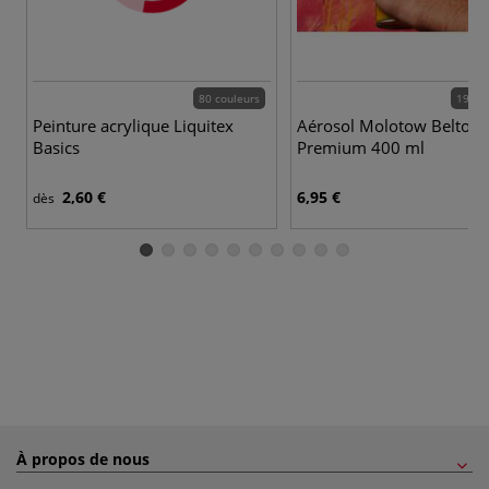
80 couleurs
190 c
Peinture acrylique Liquitex
Aérosol Molotow Belton
Basics
Premium 400 ml
2,60 €
6,95 €
dès
À propos de nous