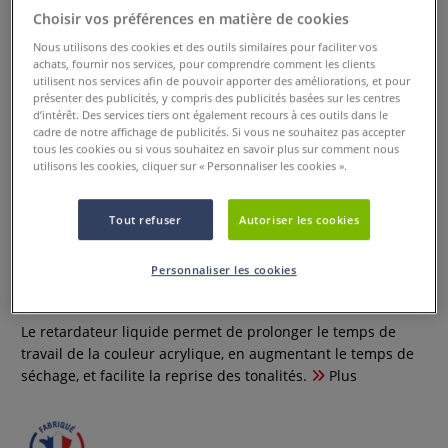
Choisir vos préférences en matière de cookies
Nous utilisons des cookies et des outils similaires pour faciliter vos
achats, fournir nos services, pour comprendre comment les clients
utilisent nos services afin de pouvoir apporter des améliorations, et pour
présenter des publicités, y compris des publicités basées sur les centres
d’intérêt. Des services tiers ont également recours à ces outils dans le
cadre de notre affichage de publicités. Si vous ne souhaitez pas accepter
tous les cookies ou si vous souhaitez en savoir plus sur comment nous
utilisons les cookies, cliquer sur « Personnaliser les cookies ».
Retardateur liquide Lefranc &
Tout refuser
Autoriser les cookies
Bourgeois
Personnaliser les cookies
1 Commentaire
Le retardateur liquide permet de prolonger le temps de
travail de la couleur acrylique, en augmentant le temps de
séchage, et facilite la reprise des tonalités.
Plus