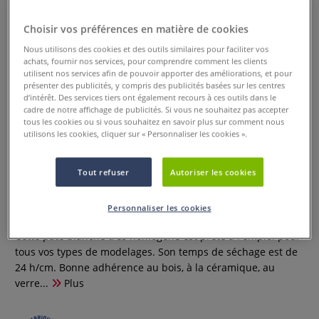
Choisir vos préférences en matière de cookies
Nous utilisons des cookies et des outils similaires pour faciliter vos
achats, fournir nos services, pour comprendre comment les clients
utilisent nos services afin de pouvoir apporter des améliorations, et pour
présenter des publicités, y compris des publicités basées sur les centres
d’intérêt. Des services tiers ont également recours à ces outils dans le
cadre de notre affichage de publicités. Si vous ne souhaitez pas accepter
tous les cookies ou si vous souhaitez en savoir plus sur comment nous
utilisons les cookies, cliquer sur « Personnaliser les cookies ».
Pâte à modeler autodurcissante I
Tout refuser
Autoriser les cookies
Love Art
Personnaliser les cookies
4 Commentaires
Cette pâte blanche très homogène est prête à l'emploi pour
tous vos types de modelages. Son temps de séchage est de
24 h/cm. Bonne adhérence au bois, à la céramique, au
verre...
Plus