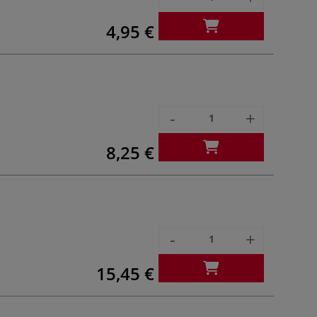
4,95 €
-
+
8,25 €
-
+
15,45 €