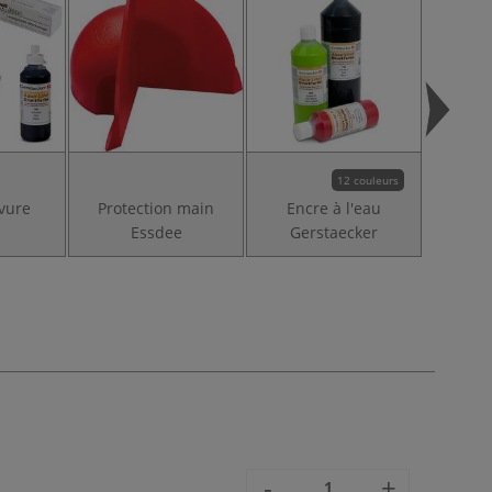
12 couleurs
avure
Protection main
Encre à l'eau
Set e
Essdee
Gerstaecker
P
-
+