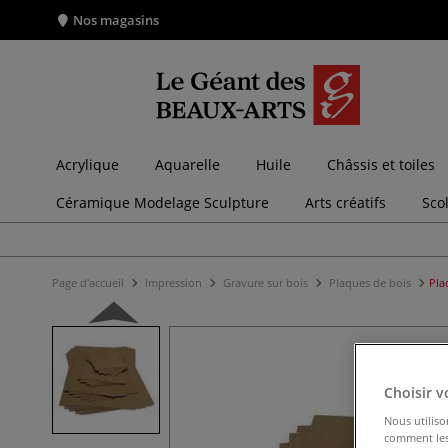
Nos magasins
Acrylique
Aquarelle
Huile
Châssis et toiles
Céramique Modelage Sculpture
Arts créatifs
Sco
Page d'accueil
Impression
Gravure sur bois
Plaques de bois
Pla
Choisir v
Nous utiliso
comment les 