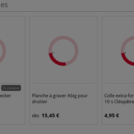
les
12 couleurs
aecker
Planche à graver Abig pour
Colle extra-fo
droitier
10 s Cléopâtre
15,45 €
4,95 €
dès