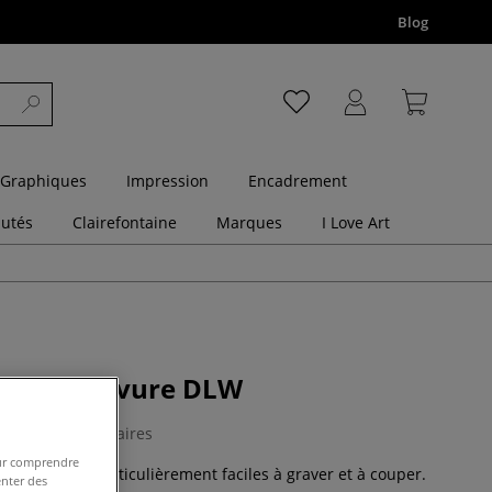
Blog
 Graphiques
Impression
Encadrement
utés
Clairefontaine
Marques
I Love Art
de linogravure DLW
9 Commentaires
pour comprendre
um souples, particulièrement faciles à graver et à couper.
enter des