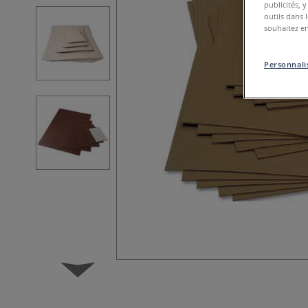
publicités, 
outils dans 
souhaitez en
Personnalis