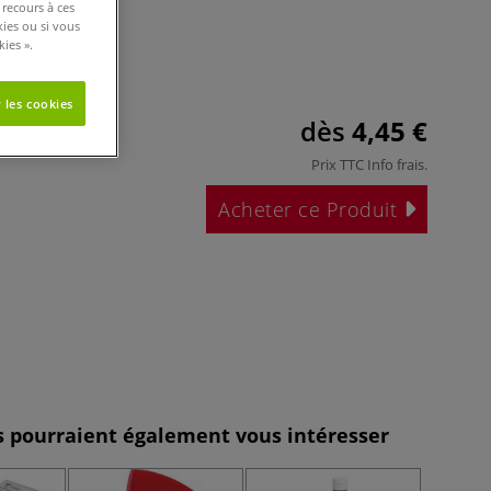
 recours à ces
kies ou si vous
ies ».
 les cookies
dès
4,45 €
Prix TTC
Info frais
.
Acheter ce Produit
es pourraient également vous intéresser