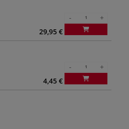
-
+
29,95 €
-
+
4,45 €