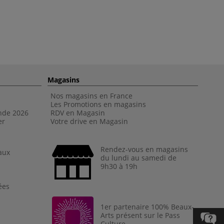
Magasins
Nos magasins en France
Les Promotions en magasins
nde 202
6
RDV en Magasin
er
Votre drive en Magasin
Rendez-vous en magasins
aux
du lundi au samedi de
9h30 à 19h
ées
1er partenaire 100% Beaux-
Arts présent sur le Pass
Culture