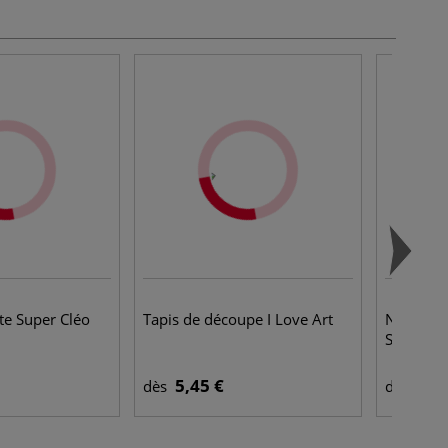
rte Super Cléo
Tapis de découpe I Love Art
Nettoyant
Schminc
5,45 €
13,
dès
dès