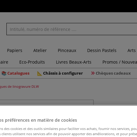
Papiers
Atelier
Pinceaux
Dessin Pastels
Arts
laire
Eco-Produits
Livres Beaux-Arts
Promos / Nouvea
Catalogues
Châssis à configurer
Chèques cadeaux
ques de linogravure DLW
Plaques 
os préférences en matière de cookies
ns des cookies et des outils similaires pour faciliter vos achats, fournir nos services, 
Plaques de linolé
clients utilisent nos services afin de pouvoir apporter des améliorations, et pour prés