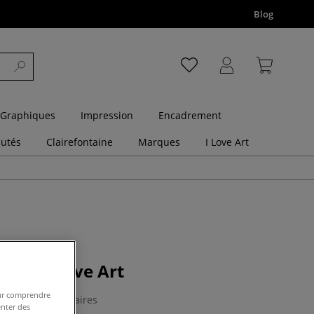
Blog
 Graphiques
Impression
Encadrement
utés
Clairefontaine
Marques
I Love Art
toilé I Love Art
pour comprendre
5 Commentaires
enter des