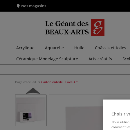
Nos magasins
Acrylique
Aquarelle
Huile
Châssis et toiles
Céramique Modelage Sculpture
Arts créatifs
Sco
Page d'accueil
Carton entoilé I Love Art
Choisir v
Nous utiliso
comment les 