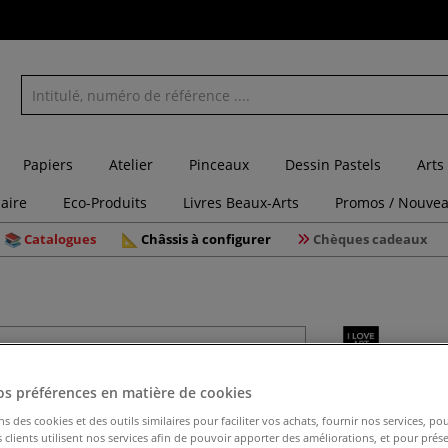
Papiers
Atelier
Pinceaux
Dessin Pastels
Arts
laire
Eco-Produits
Livres Beaux-Arts
Promos / Nouvea
Catalogues
Châssis à configurer
Chèques cadeaux
Carton en
os préférences en matière de cookies
ns des cookies et des outils similaires pour faciliter vos achats, fournir nos services, 
clients utilisent nos services afin de pouvoir apporter des améliorations, et pour prés