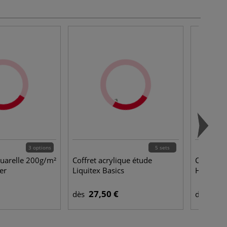
3 options
5 sets
quarelle 200g/m²
Coffret acrylique étude
Carton e
er
Liquitex Basics
Honsell
27,50 €
0,3
dès
dès