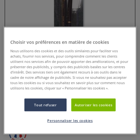
Choisir vos préférences en matière de cookies
Nous utilisons des cookies et des outils similaires pour faciliter vos
achats, fournir nos services, pour comprendre comment les clients
utilisent nos services afin de pouvoir apporter des améliorations, et pour
présenter des publicités, y compris des publicités basées sur les centres
Etui de 2 crayons Conté à Paris
d’intérêt. Des services tiers ont également recours à ces outils dans le
techniques sèches
cadre de notre affichage de publicités. Si vous ne souhaitez pas accepter
tous les cookies ou si vous souhaitez en savoir plus sur comment nous
utilisons les cookies, cliquer sur « Personnaliser les cookies ».
0 Commentaires
Cet étui de 2 crayons techniques sèches est parfaits pour
Tout refuser
Autoriser les cookies
vos esquisses et dessins.
Plus
Personnaliser les cookies