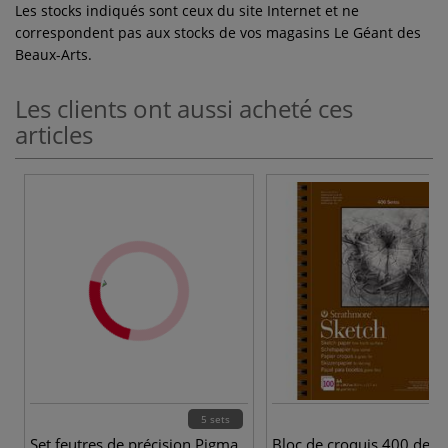
Les stocks indiqués sont ceux du site Internet et ne
correspondent pas aux stocks de vos magasins Le Géant des
Beaux-Arts.
Les clients ont aussi acheté ces
articles
5 sets
2 
Set feutres de précision Pigma
Bloc de croquis 400 de