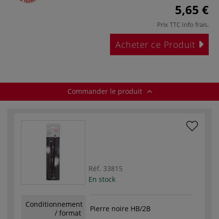
5,65 €
Prix TTC
Info frais
.
Acheter ce Produit
Commander le produit
Réf.
33815
En stock
Conditionnement
Pierre noire HB/2B
/ format