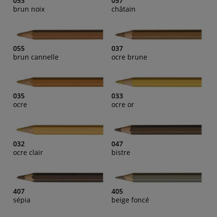
053
057
brun noix
châtain
055
037
brun cannelle
ocre brune
035
033
ocre
ocre or
032
047
ocre clair
bistre
407
405
sépia
beige foncé