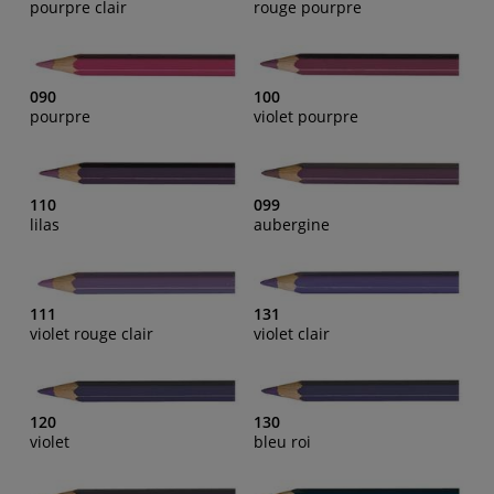
pourpre clair
rouge pourpre
090
100
pourpre
violet pourpre
110
099
lilas
aubergine
111
131
violet rouge clair
violet clair
120
130
violet
bleu roi