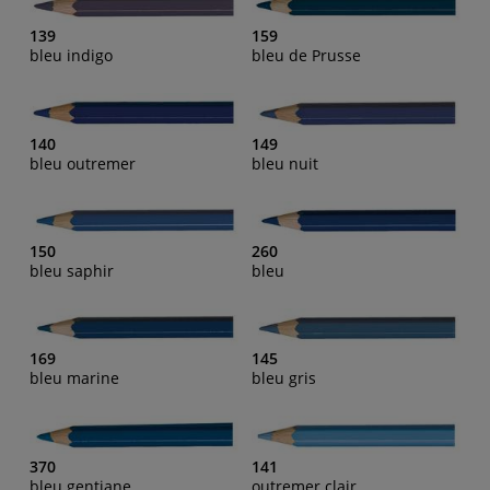
139
159
bleu indigo
bleu de Prusse
140
149
bleu outremer
bleu nuit
150
260
bleu saphir
bleu
169
145
bleu marine
bleu gris
370
141
bleu gentiane
outremer clair