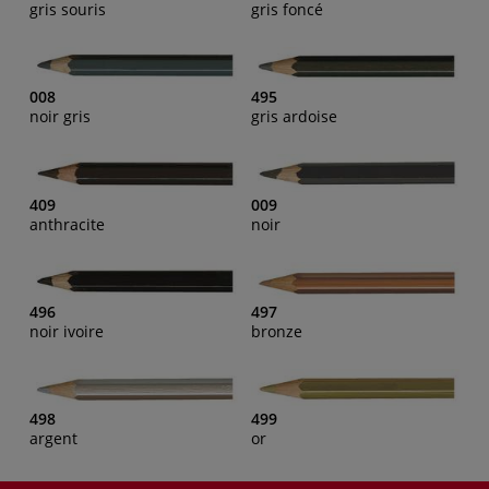
gris souris
gris foncé
008
495
noir gris
gris ardoise
409
009
anthracite
noir
496
497
noir ivoire
bronze
498
499
argent
or