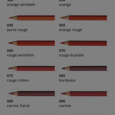
orange véritable
orange
040
050
jaune rouge
orange rouge
060
070
rouge vermillon
rouge écarlate
075
085
rouge indien
bordeaux
089
080
carmin foncé
carmin