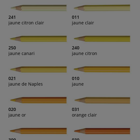
241
011
jaune citron clair
jaune clair
250
240
jaune canari
jaune citron
021
010
jaune de Naples
jaune
020
031
jaune or
orange clair
300
030