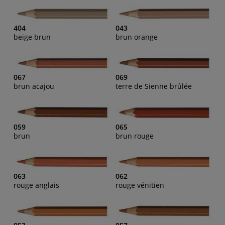
404
043
beige brun
brun orange
067
069
brun acajou
terre de Sienne brûlée
059
065
brun
brun rouge
063
062
rouge anglais
rouge vénitien