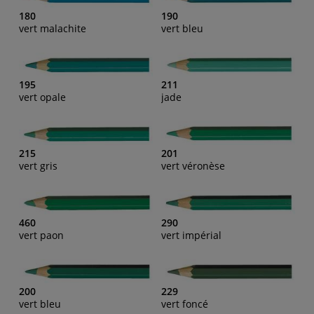
180
190
vert malachite
vert bleu
195
211
vert opale
jade
215
201
vert gris
vert véronèse
460
290
vert paon
vert impérial
200
229
vert bleu
vert foncé