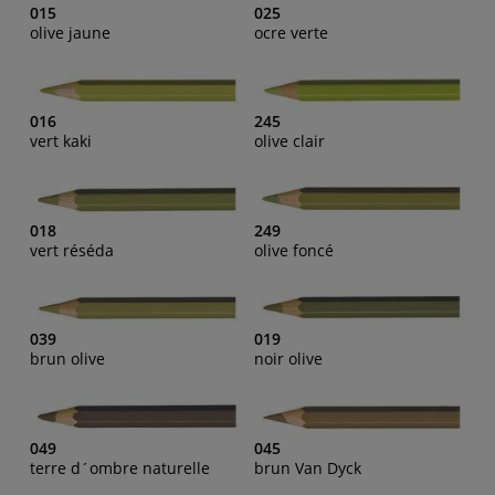
015
025
olive jaune
ocre verte
016
245
vert kaki
olive clair
018
249
vert réséda
olive foncé
039
019
brun olive
noir olive
049
045
terre d´ombre naturelle
brun Van Dyck