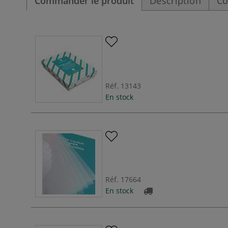
Commander le produit
Description
Co
Réf.
13143
En stock
Réf.
17664
En stock