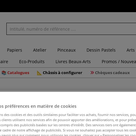
Papiers
Atelier
Pinceaux
Dessin Pastels
Arts
laire
Eco-Produits
Livres Beaux-Arts
Promos / Nouvea
Catalogues
Châssis à configurer
Chèques cadeaux
os préférences en matière de cookies
Paquet de
ns des cookies et des outils similaires pour faciliter vos achats, fournir nos services, 
clients utilisent nos services afin de pouvoir apporter des améliorations, et pour prés
Clairefon
y compris des publicités basées sur les centres d’intérêt. Des services tiers ont également
le cadre de notre affichage de publicités. Si vous ne souhaitez pas accepter tous les coo
 savoir plus sur comment nous utilisons les cookies, cliquer sur « Personnaliser les cook