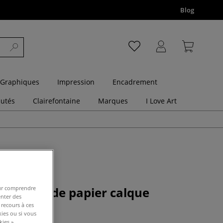
Blog
 Graphiques
Impression
Encadrement
utés
Clairefontaine
Marques
I Love Art
 feuilles de papier calque
pour comprendre
enter des
taine
 recours à ces
kies ou si vous
ies ».