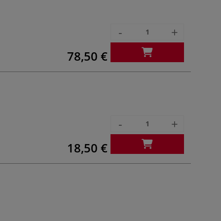
-
+
78,50 €
-
+
18,50 €