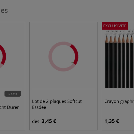
les
EXCLUSIVITÉ
5 sets
Lot de 2 plaques Softcut
Crayon graphi
cht Dürer
Essdee
3,45 €
1,35 €
dès