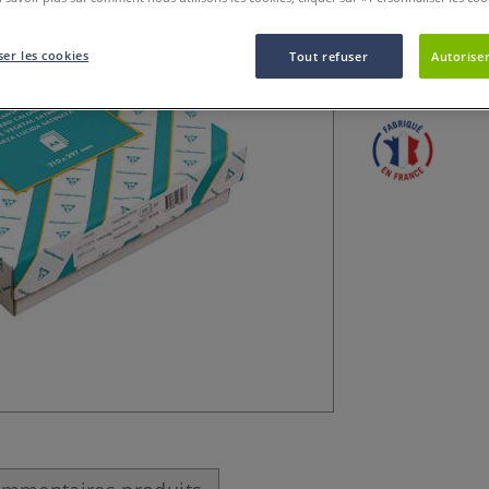
Calque clair et p
er les cookies
Tout refuser
Autoriser
Conçu pour le tra