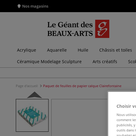
Nos magasins
Acrylique
Aquarelle
Huile
Châssis et toiles
Céramique Modelage Sculpture
Arts créatifs
Sco
Page d'accueil
Paquet de feuilles de papier calque Clairefontaine
Choisir v
Nous utiliso
comment les 
publicités, 
outils dans 
souhaitez en