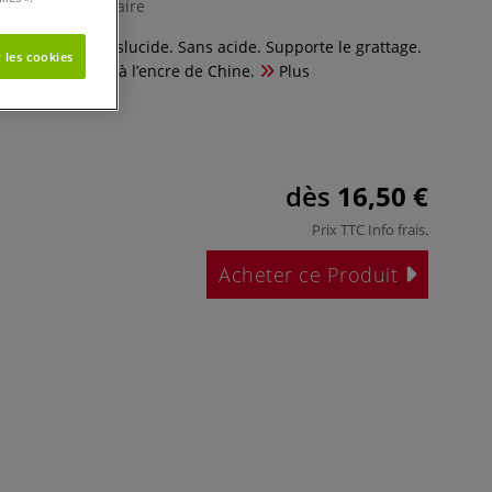
1 Commentaire
arfaitement translucide. Sans acide. Supporte le grattage.
 les cookies
cé au crayon et à l’encre de Chine.
Plus
dès
16,50 €
Prix TTC
Info frais
.
Acheter ce Produit