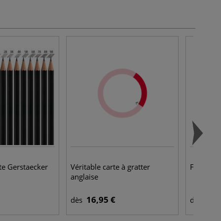
te Gerstaecker
Véritable carte à gratter
Feutre S
anglaise
16,95 €
1,3
dès
dès