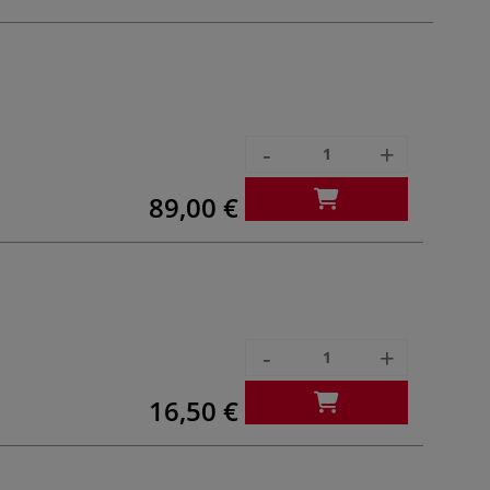
-
+
89,00 €
-
+
16,50 €