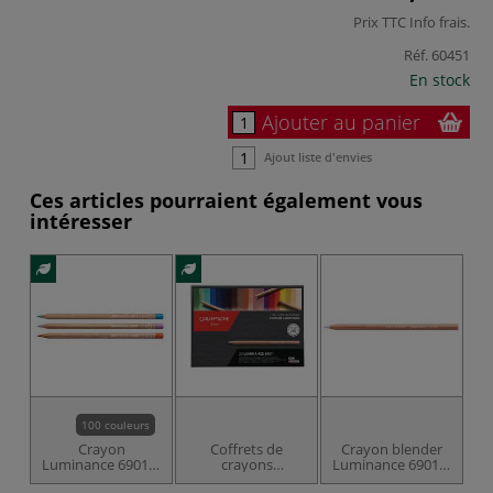
Prix TTC
Info frais
.
Réf.
60451
En stock
Ajouter au panier
Ajout liste d'envies
Ces articles pourraient également vous
intéresser
100 couleurs
Crayon
Coffrets de
Crayon blender
Luminance 6901®
crayons
Luminance 6901®
de Caran d'Ache
Luminance 6901
de Caran d'Ache