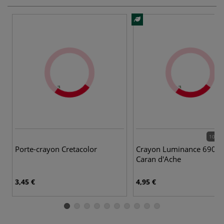
100 c
Porte-crayon Cretacolor
Crayon Luminance 6901
Caran d'Ache
3,45 €
4,95 €