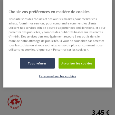
Choisir vos préférences en matière de cookies
Nous utilisons des cookies et des outils similaires pour faciliter vos
achats, fournir nos services, pour comprendre comment les clients
utilisent nos services afin de pouvoir apporter des améliorations, et pour
présenter des publicités, y compris des publicités basées sur les centres
d’intérêt. Des services tiers ont également recours à ces outils dans le
cadre de notre affichage de publicités. Si vous ne souhaitez pas accepter
Crayon blender Luminance 6901®
tous les cookies ou si vous souhaitez en savoir plus sur comment nous
de Caran d'Ache
utilisons les cookies, cliquer sur « Personnaliser les cookies ».
0 Commentaires
Tout refuser
Autoriser les cookies
Le crayon blender Luminance 6901® de Caran d'Ache est
Personnaliser les cookies
l’outil idéal pour créer un mélange subtil de couleurs.
Plus
3,45 €