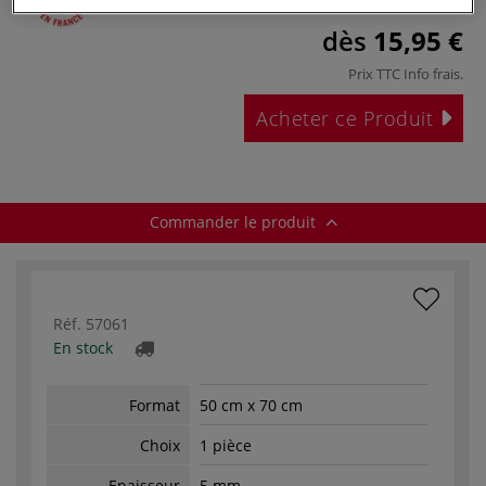
dès
15,95 €
Prix TTC
Info frais
.
Acheter ce Produit
Commander le produit
Réf.
57061
En stock
Format
50 cm x 70 cm
Choix
1 pièce
Epaisseur
5 mm