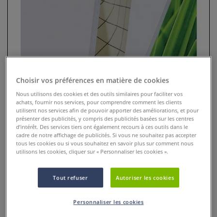
Choisir vos préférences en matière de cookies
Nous utilisons des cookies et des outils similaires pour faciliter vos
achats, fournir nos services, pour comprendre comment les clients
utilisent nos services afin de pouvoir apporter des améliorations, et pour
Airplac®EXPO Adhesive
présenter des publicités, y compris des publicités basées sur les centres
d’intérêt. Des services tiers ont également recours à ces outils dans le
cadre de notre affichage de publicités. Si vous ne souhaitez pas accepter
0 Commentaires
tous les cookies ou si vous souhaitez en savoir plus sur comment nous
utilisons les cookies, cliquer sur « Personnaliser les cookies ».
La plaque en mousse Airplac®EXPO Adhésive est un
support haut de gamme pour le contrecollage et le montage
Tout refuser
Autoriser les cookies
de documents.
Plus
Personnaliser les cookies