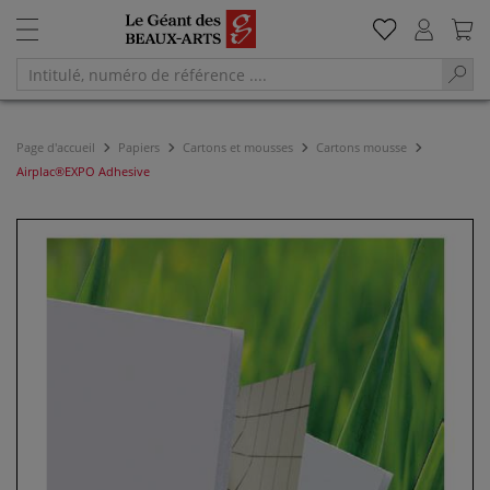
Page d'accueil
Papiers
Cartons et mousses
Cartons mousse
Airplac®EXPO Adhesive