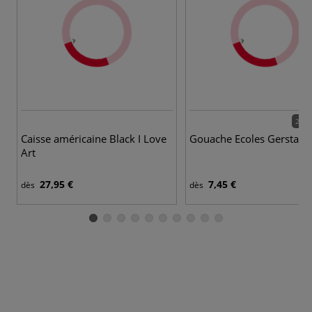
28 c
Caisse américaine Black I Love
Gouache Ecoles Gerstaec
Art
27,95 €
7,45 €
dès
dès