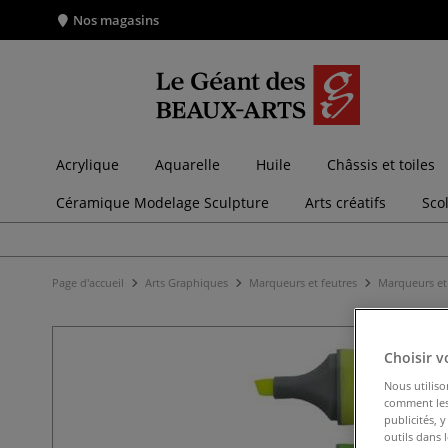
Nos magasins
Acrylique
Aquarelle
Huile
Châssis et toiles
Céramique Modelage Sculpture
Arts créatifs
Sco
Page d'accueil
Arts Graphiques
Marqueurs et feutres
Marqueurs et 
Choisir v
Nous utiliso
comment les 
publicités, 
outils dans 