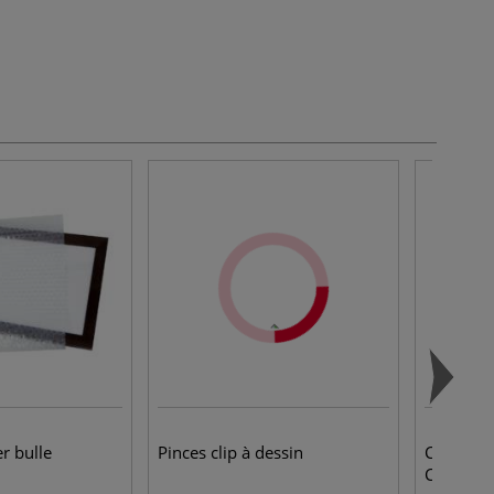
r bulle
Pinces clip à dessin
Carton à 
Clairefon