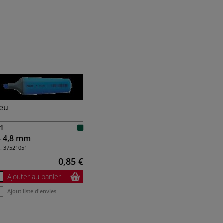
leu
1
- 4,8 mm
.
37521051
0,85 €
Ajouter au panier
Ajout liste d'envies