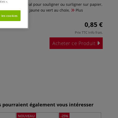
ies ».
te biseautée idéal pour souligner ou surligner sur papier,
pier thermique. Jaune ou vert au choix.
Plus
 les cookies
0,85 €
Prix TTC
Info frais
.
Acheter ce Produit
es pourraient également vous intéresser
NOUVEAU
-25%