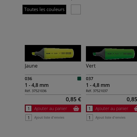
Toutes les couleurs
Jaune
Vert
036
037
1 - 4,8 mm
1 - 4,8 mm
Réf.
37521036
Réf.
37521037
0,85 €
0,85
Ajouter au panier
Ajouter au panier
Ajout liste d'envies
Ajout liste d'envies