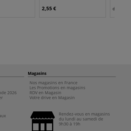
2,55 €
6,4
dès
Magasins
Nos magasins en France
Les Promotions en magasins
nde 202
6
RDV en Magasin
er
Votre drive en Magasin
Rendez-vous en magasins
aux
du lundi au samedi de
9h30 à 19h