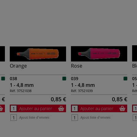
Orange
Rose
B
038
039
05
1 - 4,8 mm
1 - 4,8 mm
1 
Réf.
37521038
Réf.
37521039
Réf
 €
0,85 €
0,85 €
Ajouter au panier
Ajouter au panier
Ajout liste d'envies
Ajout liste d'envies