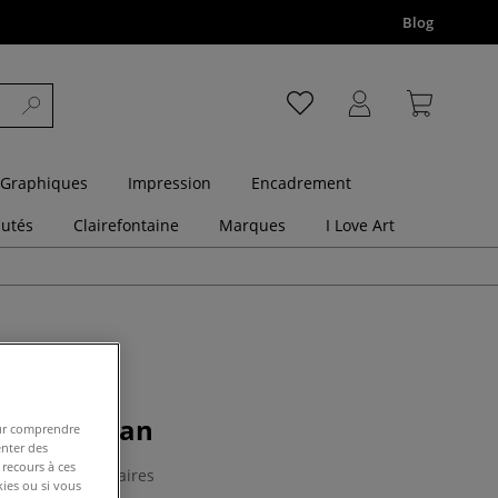
Blog
 Graphiques
Impression
Encadrement
utés
Clairefontaine
Marques
I Love Art
r fluo Milan
pour comprendre
enter des
 recours à ces
0 Commentaires
kies ou si vous