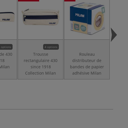
 options
4 options
de 430
Trousse
Rouleau
Mini
918
rectangulaire 430
distributeur de
Pos
 Milan
since 1918
bandes de papier
Collection Milan
adhésive Milan