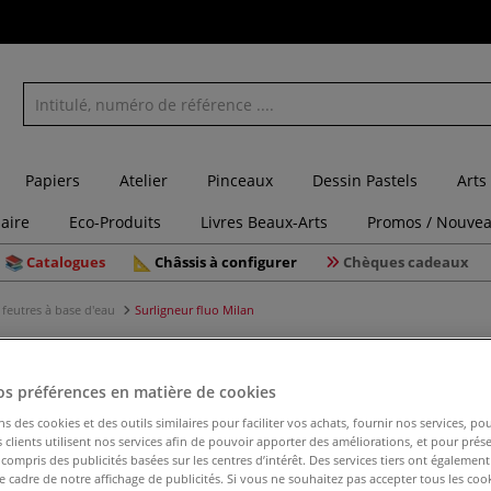
Papiers
Atelier
Pinceaux
Dessin Pastels
Arts
laire
Eco-Produits
Livres Beaux-Arts
Promos / Nouvea
Catalogues
Châssis à configurer
Chèques cadeaux
feutres à base d'eau
Surligneur fluo Milan
os préférences en matière de cookies
Surligneu
ns des cookies et des outils similaires pour faciliter vos achats, fournir nos services, 
clients utilisent nos services afin de pouvoir apporter des améliorations, et pour prés
y compris des publicités basées sur les centres d’intérêt. Des services tiers ont également
le cadre de notre affichage de publicités. Si vous ne souhaitez pas accepter tous les coo