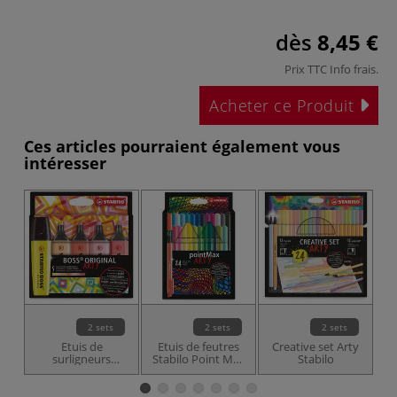
dès
8,45 €
Prix TTC
Info frais
.
Acheter ce Produit
Ces articles pourraient également vous
intéresser
2 sets
2 sets
2 sets
Etuis de
Etuis de feutres
Creative set Arty
S
surligneurs
Stabilo Point Max
Stabilo
S
couleurs chaudes
Arty
e
Boss Original Arty
Stabilo