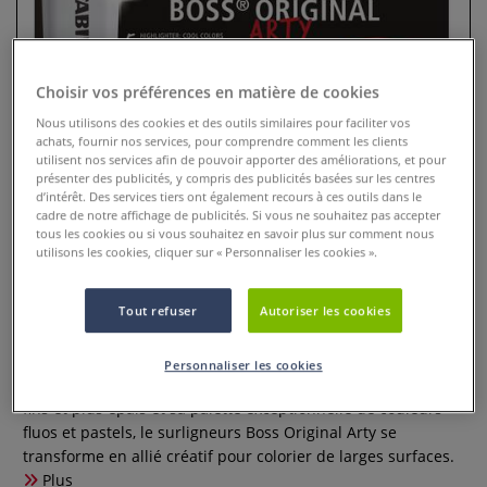
Choisir vos préférences en matière de cookies
Nous utilisons des cookies et des outils similaires pour faciliter vos
achats, fournir nos services, pour comprendre comment les clients
utilisent nos services afin de pouvoir apporter des améliorations, et pour
présenter des publicités, y compris des publicités basées sur les centres
d’intérêt. Des services tiers ont également recours à ces outils dans le
cadre de notre affichage de publicités. Si vous ne souhaitez pas accepter
tous les cookies ou si vous souhaitez en savoir plus sur comment nous
utilisons les cookies, cliquer sur « Personnaliser les cookies ».
Etuis de surligneurs couleurs
froides Boss Original Arty Stabilo
Tout refuser
Autoriser les cookies
0 Commentaires
Personnaliser les cookies
Avec sa pointe biseautée permettant d’alterner des tracés
fins et plus épais et sa palette exceptionnelle de couleurs
fluos et pastels, le surligneurs Boss Original Arty se
transforme en allié créatif pour colorier de larges surfaces.
Plus