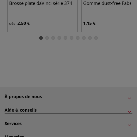
Brosse plate daVinci série 374
Gomme dust-free Faber C
2,50 €
1,15 €
dès
À propos de nous
Aide & conseils
Services
Magasins