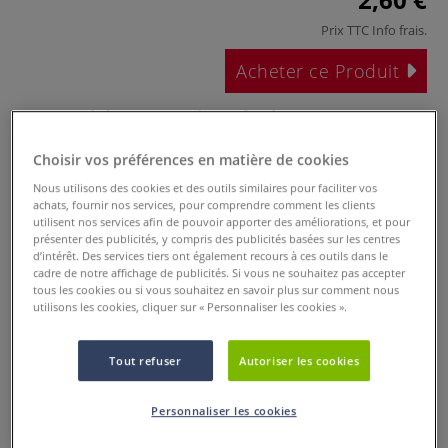
Prix TTC
Info frais
.
Acheter ce Produit
Ces articles pourraient également vous
intéresser
Choisir vos préférences en matière de cookies
Nous utilisons des cookies et des outils similaires pour faciliter vos
achats, fournir nos services, pour comprendre comment les clients
utilisent nos services afin de pouvoir apporter des améliorations, et pour
présenter des publicités, y compris des publicités basées sur les centres
d’intérêt. Des services tiers ont également recours à ces outils dans le
cadre de notre affichage de publicités. Si vous ne souhaitez pas accepter
tous les cookies ou si vous souhaitez en savoir plus sur comment nous
utilisons les cookies, cliquer sur « Personnaliser les cookies ».
Mirette 23 cm
Coffret de
Mirette acier AR
A
modelage
de Ceradel
Tout refuser
Autoriser les cookies
Personnaliser les cookies