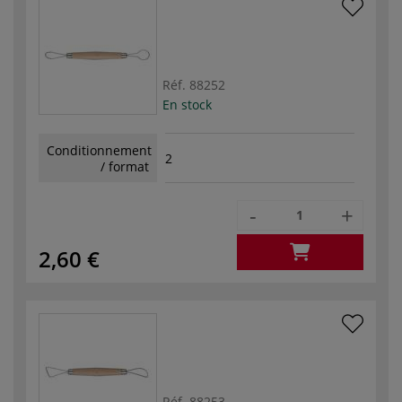
Réf.
88252
En stock
Conditionnement
2
/ format
-
+
2,60 €
Réf.
88253