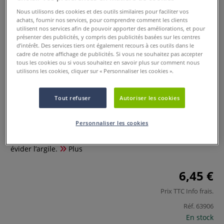
Nous utilisons des cookies et des outils similaires pour faciliter vos
achats, fournir nos services, pour comprendre comment les clients
utilisent nos services afin de pouvoir apporter des améliorations, et pour
présenter des publicités, y compris des publicités basées sur les centres
d’intérêt. Des services tiers ont également recours à ces outils dans le
cadre de notre affichage de publicités. Si vous ne souhaitez pas accepter
tous les cookies ou si vous souhaitez en savoir plus sur comment nous
utilisons les cookies, cliquer sur « Personnaliser les cookies ».
Set de 6 mirettes
Tout refuser
Autoriser les cookies
0 Commentaires
Personnaliser les cookies
Ces mirettes d'une longueur de 15 cm sont parfaites pour
évider l’argile.
Plus
6,45 €
Prix TTC
Info frais
.
Réf.
63906
En stock