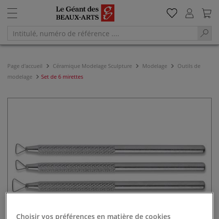
Page d'accueil
Céramique Modelage Sculpture
Modelage
Outils de
modelage
Set de 6 mirettes
Choisir vos préférences en matière de cookies