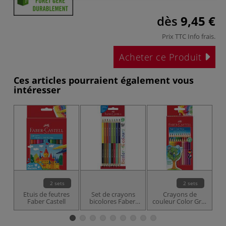
dès
9,45 €
Prix TTC
Info frais
.
Acheter ce Produit
Ces articles pourraient également vous
intéresser
2 sets
2 sets
Etuis de feutres
Set de crayons
Crayons de
S
Faber Castell
bicolores Faber-
couleur Color Grip
de
Castell
FABER CASTELL