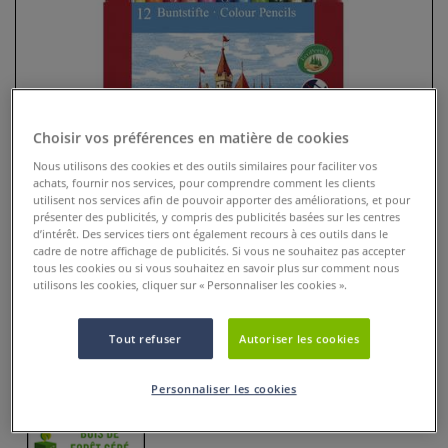
Choisir vos préférences en matière de cookies
Nous utilisons des cookies et des outils similaires pour faciliter vos
achats, fournir nos services, pour comprendre comment les clients
utilisent nos services afin de pouvoir apporter des améliorations, et pour
présenter des publicités, y compris des publicités basées sur les centres
d’intérêt. Des services tiers ont également recours à ces outils dans le
Coffret de crayons de couleur
cadre de notre affichage de publicités. Si vous ne souhaitez pas accepter
Faber-Castell
tous les cookies ou si vous souhaitez en savoir plus sur comment nous
utilisons les cookies, cliquer sur « Personnaliser les cookies ».
3 Commentaires
Tout refuser
Autoriser les cookies
Gamme idéale pour l’apprentissage du dessin en atelier ou
cours d’arts plastiques.
Plus
Personnaliser les cookies