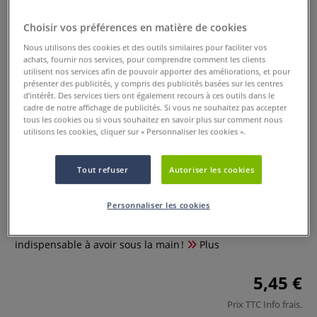
Choisir vos préférences en matière de cookies
Nous utilisons des cookies et des outils similaires pour faciliter vos
achats, fournir nos services, pour comprendre comment les clients
utilisent nos services afin de pouvoir apporter des améliorations, et pour
présenter des publicités, y compris des publicités basées sur les centres
d’intérêt. Des services tiers ont également recours à ces outils dans le
cadre de notre affichage de publicités. Si vous ne souhaitez pas accepter
tous les cookies ou si vous souhaitez en savoir plus sur comment nous
utilisons les cookies, cliquer sur « Personnaliser les cookies ».
Lot de 2 Scotch Magic avec
dévidoir
Tout refuser
Autoriser les cookies
0 Commentaires
Personnaliser les cookies
Le scotch Magic avec dévidoir est l’outil parfait pour toutes
vos réparations, créations et tâches administratives. Un
indispensable à avoir sous la main !
Plus
5,45 €
Prix TTC
Info frais
.