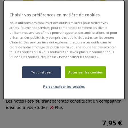
Choisir vos préférences en matière de cookies
Nous utilisons des cookies et des outils similaires pour faciliter vos
achats, fournir nos services, pour comprendre comment les clients
utilisent nos services afin de pouvoir apporter des améliorations, et pour
présenter des publicités, y compris des publicités basées sur les centres
d’intérêt. Des services tiers ont également recours à ces outils dans le
cadre de notre affichage de publicités. Si vous ne souhaitez pas accepter
tous les cookies ou si vous souhaitez en savoir plus sur comment nous
utilisons les cookies, cliquer sur « Personnaliser les cookies ».
Bloc de 36 notes Post-It
Tout refuser
Autoriser les cookies
transparents
Personnaliser les cookies
0 Commentaires
Les notes Post-it® transparentes constituent un compagnon
idéal pour vos études.
Plus
7,95 €