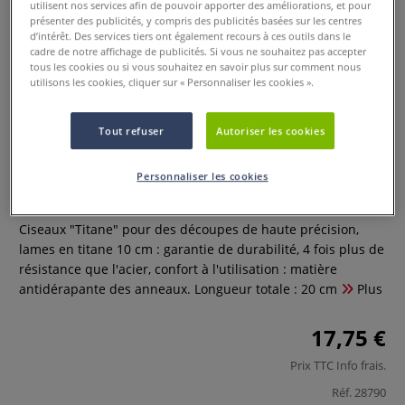
utilisent nos services afin de pouvoir apporter des améliorations, et pour
présenter des publicités, y compris des publicités basées sur les centres
d’intérêt. Des services tiers ont également recours à ces outils dans le
cadre de notre affichage de publicités. Si vous ne souhaitez pas accepter
tous les cookies ou si vous souhaitez en savoir plus sur comment nous
utilisons les cookies, cliquer sur « Personnaliser les cookies ».
Tout refuser
Autoriser les cookies
Ciseaux titane
Personnaliser les cookies
0 Commentaires
Ciseaux "Titane" pour des découpes de haute précision,
lames en titane 10 cm : garantie de durabilité, 4 fois plus de
résistance que l'acier, confort à l'utilisation : matière
antidérapante des anneaux. Longueur totale : 20 cm
Plus
17,75 €
Prix TTC
Info frais
.
Réf.
28790