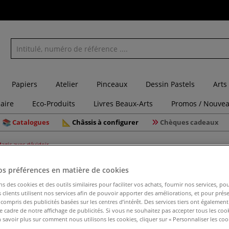
Papiers
Atelier
Pinceaux
Dessin Pastels
Arts
laire
Eco-Produits
Livres Beaux-Arts
Promos / Nouvea
Catalogues
Châssis à configurer
Chèques cadeaux
agic avec dévidoir
os préférences en matière de cookies
ns des cookies et des outils similaires pour faciliter vos achats, fournir nos services, 
Scotch Ma
clients utilisent nos services afin de pouvoir apporter des améliorations, et pour prés
y compris des publicités basées sur les centres d’intérêt. Des services tiers ont également
le cadre de notre affichage de publicités. Si vous ne souhaitez pas accepter tous les coo
 savoir plus sur comment nous utilisons les cookies, cliquer sur « Personnaliser les cook