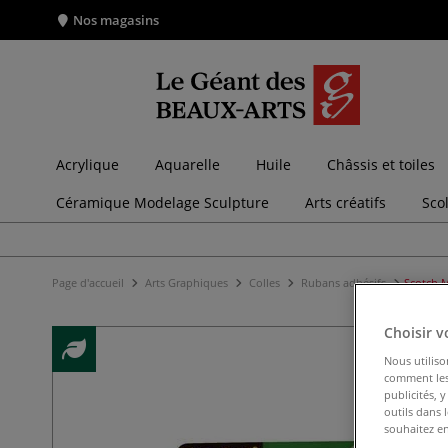
Nos magasins
Acrylique
Aquarelle
Huile
Châssis et toiles
Céramique Modelage Sculpture
Arts créatifs
Sco
Page d'accueil
Arts Graphiques
Colles
Rubans adhésifs
Scotch M
Choisir v
Nous utiliso
comment les 
publicités, 
outils dans 
souhaitez en