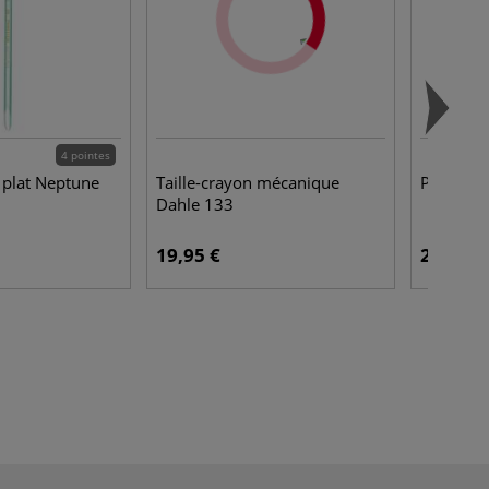
4 pointes
 plat Neptune
Taille-crayon mécanique
Pinces à 
Dahle 133
19,95 €
2,45 €