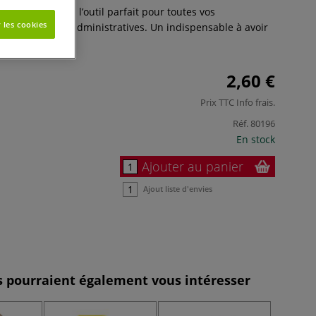
vec dévidoir est l’outil parfait pour toutes vos
 les cookies
tions et tâches administratives. Un indispensable à avoir
Plus
2,60 €
Prix TTC
Info frais
.
Réf.
80196
En stock
Ajouter au panier
Ajout liste d'envies
es pourraient également vous intéresser