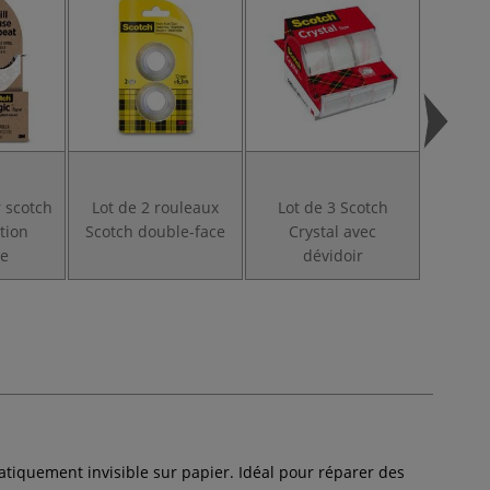
r scotch
Lot de 2 rouleaux
Lot de 3 Scotch
Lot 
tion
Scotch double-face
Crystal avec
Magic 
le
dévidoir
pratiquement invisible sur papier. Idéal pour réparer des