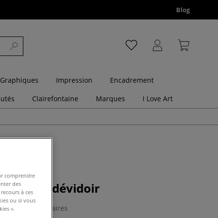
Blog
 Graphiques
Impression
Encadrement
utés
Clairefontaine
Marques
I Love Art
pour comprendre
gic avec dévidoir
enter des
 recours à ces
kies ou si vous
0 Commentaires
ies ».