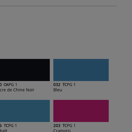
0
PG 1
032
PG 1
cre de Chine Noir
Bleu
6
PG 1
203
PG 1
balt
Cramoisi