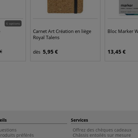
6 options
e
Carnet Art Création en liège
Bloc Marker 
Royal Talens
5,95 €
13,45 €
 €
dès
eils
Services
uestions
Offrez des chèques cadeaux
roduits préférés
Châssis entoilés sur mesure