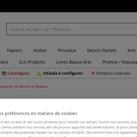
Papiers
Atelier
Pinceaux
Dessin Pastels
Arts
laire
Eco-Produits
Livres Beaux-Arts
Promos / Nouvea
Catalogues
Châssis à configurer
Chèques cadeaux
 dessiner de Winsor et Newton
os préférences en matière de cookies
Encre à d
ns des cookies et des outils similaires pour faciliter vos achats, fournir nos services, 
clients utilisent nos services afin de pouvoir apporter des améliorations, et pour prés
y compris des publicités basées sur les centres d’intérêt. Des services tiers ont également