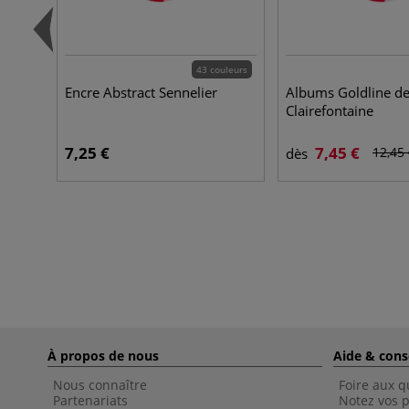
43 couleurs
Encre Abstract Sennelier
Albums Goldline d
Clairefontaine
7,25 €
7,45 €
12,45
dès
À propos de nous
Aide & cons
Nous connaître
Foire aux q
Partenariats
Notez vos p