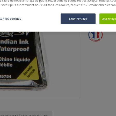
le cadre de notre affichage de publicités. Si vous ne souhaitez pas accepter tous les coo
Encres à dessine
 savoir plus sur comment nous utilisons les cookies, cliquer sur « Personnaliser les cook
laque, couleurs 
1890.
Plus
er les cookies
Tout refuser
Autoriser