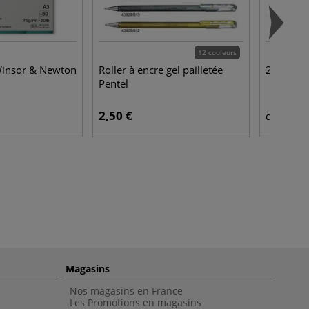
12 couleurs
Winsor & Newton
Roller à encre gel pailletée
25 cartes
Pentel
2,50 €
6,3
dès
Magasins
Nos magasins en France
Les Promotions en magasins