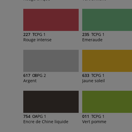
227
PG 1
235
PG 1
Rouge intense
Emeraude
617
PG 2
633
PG 1
Argent
Jaune soleil
754
PG 1
011
PG 1
Encre de Chine liquide
Vert pomme