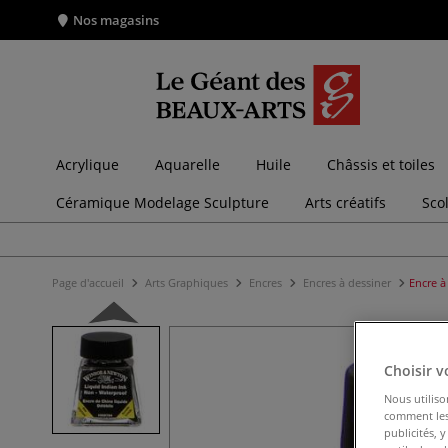
Nos magasins
Acrylique
Aquarelle
Huile
Châssis et toiles
Céramique Modelage Sculpture
Arts créatifs
Sco
Page d'accueil
Arts Graphiques
Encres
Encres à dessiner
Encre à
Choisir v
Nous utiliso
comment les 
publicités, 