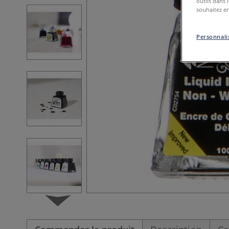
outils dans 
souhaitez en
Personnalis