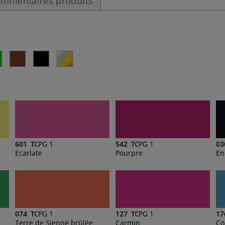
mmentaires produits
601
PG 1
542
PG 1
03
Ecarlate
Pourpre
En
074
PG 1
127
PG 1
17
Terre de Sienne brûlée
Carmin
Co