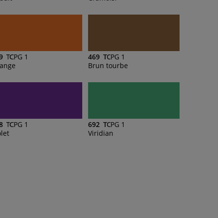
9
PG 1
469
PG 1
ange
Brun tourbe
8
PG 1
692
PG 1
olet
Viridian