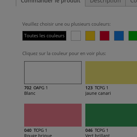
Commander le produit
Description
Co
Veuillez choisir une ou plusieurs couleurs:
Toutes les couleurs
Cliquez sur la couleur pour en voir plus:
702
PG 1
123
PG 1
Blanc
Jaune canari
040
PG 1
046
PG 1
Rouge brique
Vert brillant