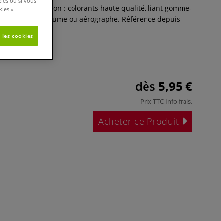
kies ou si vous
r Winsor & Newton : colorants haute qualité, liant gomme-
ies ».
vives. Pinceau, plume ou aérographe. Référence depuis
 les cookies
dès
5,95 €
Prix TTC
Info frais
.
Acheter ce Produit