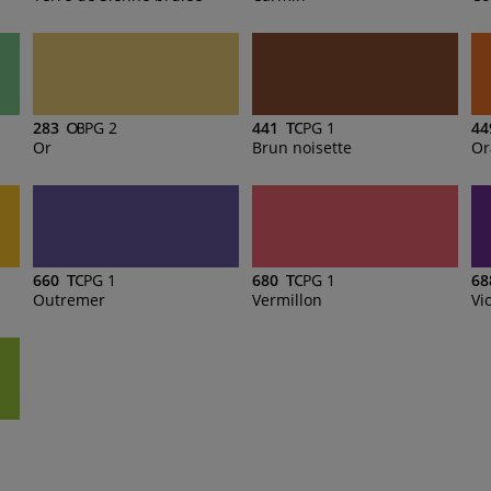
283
PG 2
441
PG 1
44
Or
Brun noisette
Or
660
PG 1
680
PG 1
68
Outremer
Vermillon
Vi