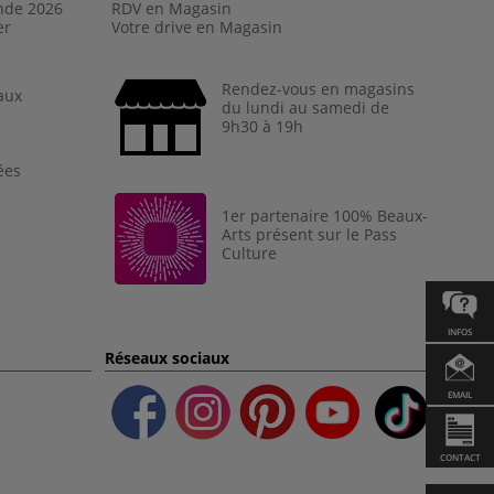
nde 202
6
RDV en Magasin
er
Votre drive en Magasin
Rendez-vous en magasins
aux
du lundi au samedi de
9h30 à 19h
ées
1er partenaire 100% Beaux-
Arts présent sur le Pass
Culture
INFOS
Réseaux sociaux
EMAIL
CONTACT