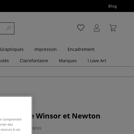
Blog
 Graphiques
Impression
Encadrement
utés
Clairefontaine
Marques
I Love Art
essiner de Winsor et Newton
pour comprendre
enter des
0 Commentaires
 recours à ces