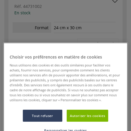
Réf.
44731002
En stock
Format
24 cm x 30 cm
-
+
39,95 €
Choisir vos préférences en matière de cookies
Nous utilisons des cookies et des outils similaires pour faciliter vos
achats, fournir nos services, pour comprendre comment les clients
utilisent nos services afin de pouvoir apporter des améliorations, et pour
présenter des publicités, y compris des publicités basées sur les centres
Réf.
44732002
d’intérêt. Des services tiers ont également recours à ces outils dans le
cadre de notre affichage de publicités. Si vous ne souhaitez pas accepter
En stock
tous les cookies ou si vous souhaitez en savoir plus sur comment nous
utilisons les cookies, cliquer sur « Personnaliser les cookies ».
Format
40 cm x 30 cm
Tout refuser
Autoriser les cookies
-
+
Personnaliser les cookies