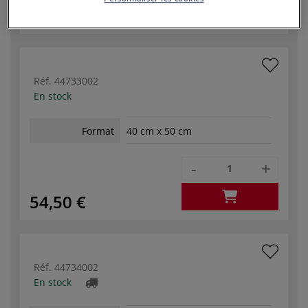
49,50 €
Réf.
44733002
En stock
Format
40 cm x 50 cm
-
+
54,50 €
Réf.
44734002
En stock