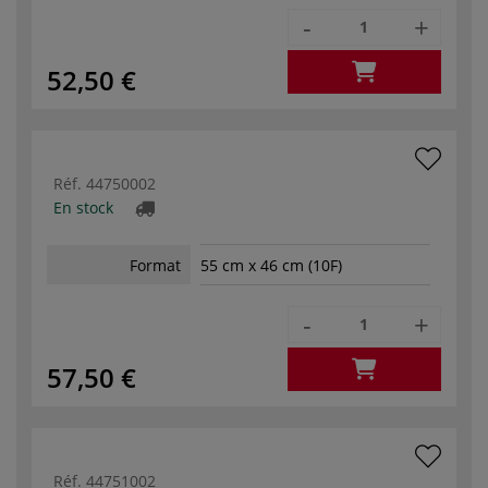
-
+
52,50 €
Réf.
44750002
En stock
Format
55 cm x 46 cm (10F)
-
+
57,50 €
Réf.
44751002