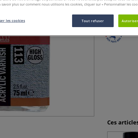
 savoir plus sur comment nous utilisons les cookies, cliquer sur « Personnaliser les cook
Le vernis ultra-b
l’acrylique (verni
er les cookies
Tout refuser
Autoriser
Ces articl