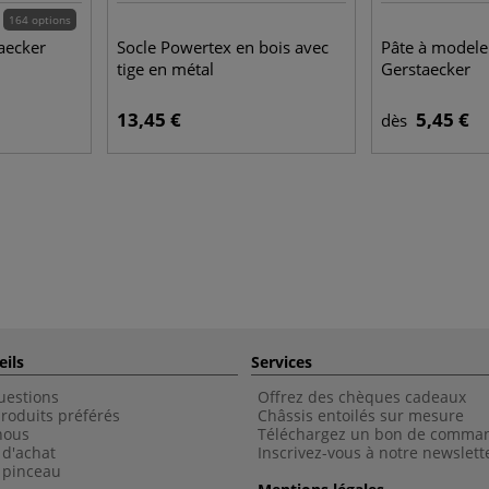
164 options
aecker
Socle Powertex en bois avec
Pâte à modele
tige en métal
Gerstaecker
13,45 €
5,45 €
dès
eils
Services
uestions
Offrez des chèques cadeaux
roduits préférés
Châssis entoilés sur mesure
nous
Téléchargez un bon de comma
 d'achat
Inscrivez-vous à notre newslett
 pinceau