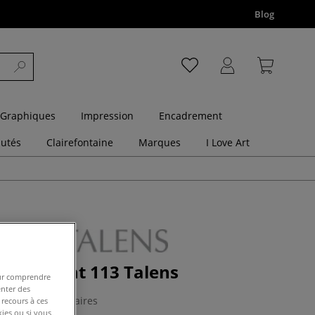
Blog
 Graphiques
Impression
Encadrement
utés
Clairefontaine
Marques
I Love Art
tra-brillant 113 Talens
pour comprendre
enter des
2 Commentaires
 recours à ces
kies ou si vous