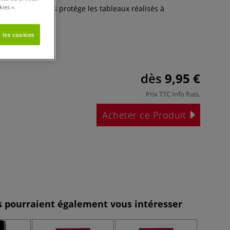
ies ».
rillant 113 Talens protége les tableaux réalisés à
s ﬁnal).
Plus
 les cookies
dès
9,95 €
Prix TTC
Info frais
.
Acheter ce Produit
es pourraient également vous intéresser