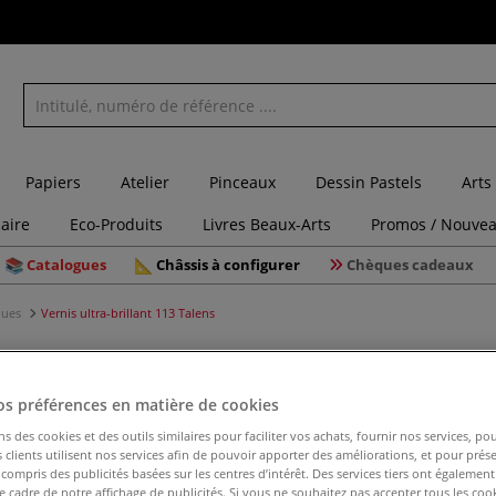
Papiers
Atelier
Pinceaux
Dessin Pastels
Arts
laire
Eco-Produits
Livres Beaux-Arts
Promos / Nouvea
Catalogues
Châssis à configurer
Chèques cadeaux
iques
Vernis ultra-brillant 113 Talens
os préférences en matière de cookies
Vernis ul
ns des cookies et des outils similaires pour faciliter vos achats, fournir nos services, 
clients utilisent nos services afin de pouvoir apporter des améliorations, et pour prés
y compris des publicités basées sur les centres d’intérêt. Des services tiers ont également
le cadre de notre affichage de publicités. Si vous ne souhaitez pas accepter tous les coo