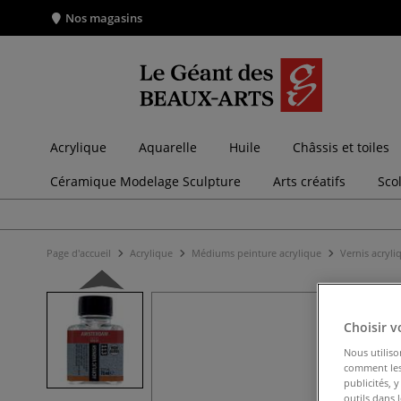
Nos magasins
Acrylique
Aquarelle
Huile
Châssis et toiles
Céramique Modelage Sculpture
Arts créatifs
Sco
Page d'accueil
Acrylique
Médiums peinture acrylique
Vernis acryl
Choisir v
Nous utiliso
comment les 
publicités, 
outils dans 