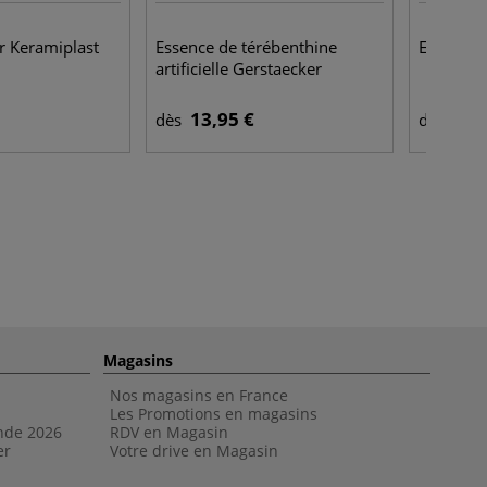
r Keramiplast
Essence de térébenthine
Encre ac
artificielle Gerstaecker
13,95 €
9,4
dès
dès
Magasins
Nos magasins en France
Les Promotions en magasins
nde 202
6
RDV en Magasin
er
Votre drive en Magasin