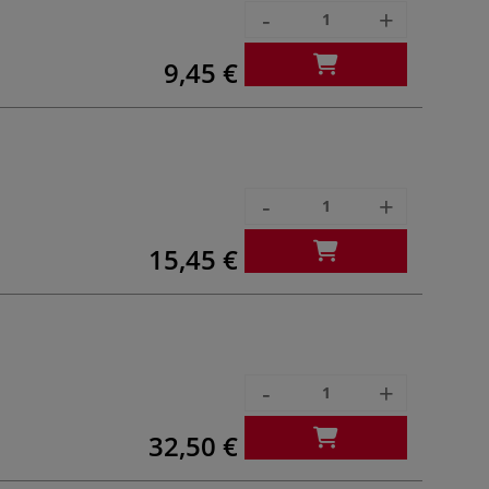
-
+
9,45 €
-
+
15,45 €
-
+
32,50 €