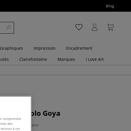
Blog
 Graphiques
Impression
Encadrement
utés
Clairefontaine
Marques
I Love Art
ouring Solo Goya
pour comprendre
enter des
1 Commentaire
 recours à ces