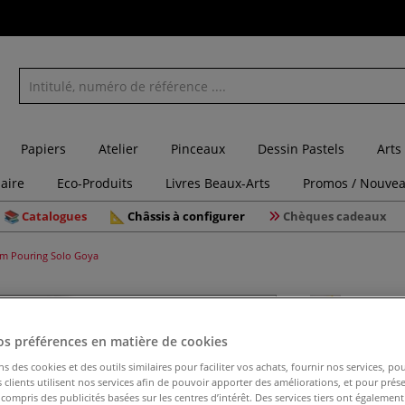
Papiers
Atelier
Pinceaux
Dessin Pastels
Arts
laire
Eco-Produits
Livres Beaux-Arts
Promos / Nouvea
Catalogues
Châssis à configurer
Chèques cadeaux
m Pouring Solo Goya
os préférences en matière de cookies
Médium P
ns des cookies et des outils similaires pour faciliter vos achats, fournir nos services, 
clients utilisent nos services afin de pouvoir apporter des améliorations, et pour prés
y compris des publicités basées sur les centres d’intérêt. Des services tiers ont également