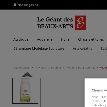
Nos magasins
Acrylique
Aquarelle
Huile
Châssis et toiles
Céramique Modelage Sculpture
Arts créatifs
Sco
Page d'accueil
Acrylique
Pouring
Médiums pour pouring
Médiu
Choisir v
Nous utiliso
comment les 
publicités, 