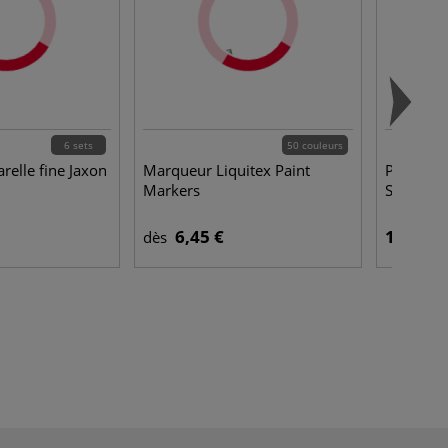
6 sets
50 couleurs
arelle fine Jaxon
Marqueur Liquitex Paint
Peinture 
Markers
Studio B
6,45 €
14,45 €
dès