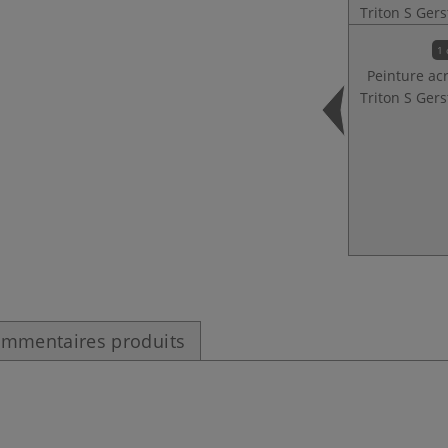
1 
Peinture ac
Triton S Ger
mmentaires produits