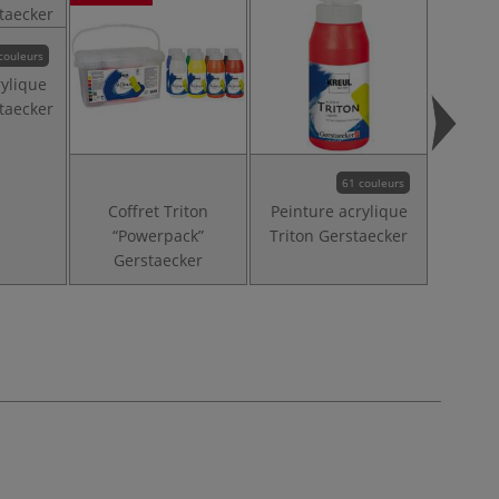
couleurs
rylique
Châ
staecker
Ge
61 couleurs
Coffret Triton
Peinture acrylique
“Powerpack”
Triton Gerstaecker
Gerstaecker