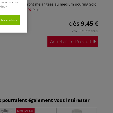
kies ou si vous
enses choisies seront mélangées au médium pouring Solo
ies ».
s sur un châssis
Plus
 les cookies
dès
9,45 €
Prix TTC
Info frais
.
Acheter ce Produit
es pourraient également vous intéresser
NOUVEAU