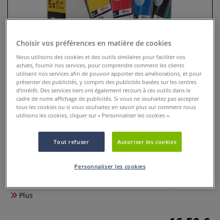
Choisir vos préférences en matière de cookies
Nous utilisons des cookies et des outils similaires pour faciliter vos
achats, fournir nos services, pour comprendre comment les clients
utilisent nos services afin de pouvoir apporter des améliorations, et pour
présenter des publicités, y compris des publicités basées sur les centres
d’intérêt. Des services tiers ont également recours à ces outils dans le
cadre de notre affichage de publicités. Si vous ne souhaitez pas accepter
tous les cookies ou si vous souhaitez en savoir plus sur comment nous
utilisons les cookies, cliquer sur « Personnaliser les cookies ».
Set de couleurs acryliques mates
Abstract Primary Sennelier
Tout refuser
Autoriser les cookies
0 Commentaires
Personnaliser les cookies
Ce set de couleurs acryliques mates SENNELIER abstract®
PRIMARY contient 5 sachets de 60 ml de couleurs primaires,
Plus