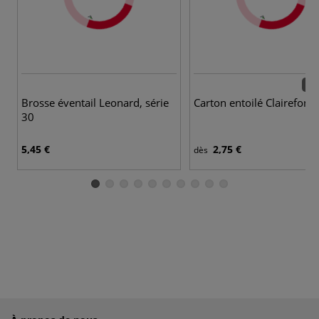
29 
Brosse éventail Leonard, série
Carton entoilé Clairefont
30
5,45 €
2,75 €
dès