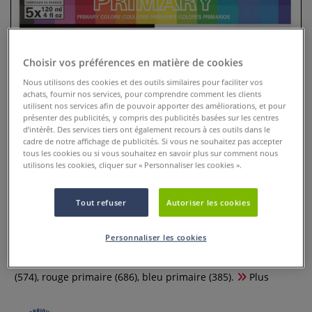
Choisir vos préférences en matière de cookies
Nous utilisons des cookies et des outils similaires pour faciliter vos
achats, fournir nos services, pour comprendre comment les clients
utilisent nos services afin de pouvoir apporter des améliorations, et pour
présenter des publicités, y compris des publicités basées sur les centres
d’intérêt. Des services tiers ont également recours à ces outils dans le
cadre de notre affichage de publicités. Si vous ne souhaitez pas accepter
tous les cookies ou si vous souhaitez en savoir plus sur comment nous
utilisons les cookies, cliquer sur « Personnaliser les cookies ».
Coffret acrylique Abstract de
Sennelier (5x120ml)
Tout refuser
Autoriser les cookies
0 Commentaires
Personnaliser les cookies
Le coffret acrylique Abstract est composé de 5 tubes de 120
ml : blanc de titane (116), noir de mars (759), jaune primaire
(574), rouge primaire (686), bleu primaire (385).
Plus