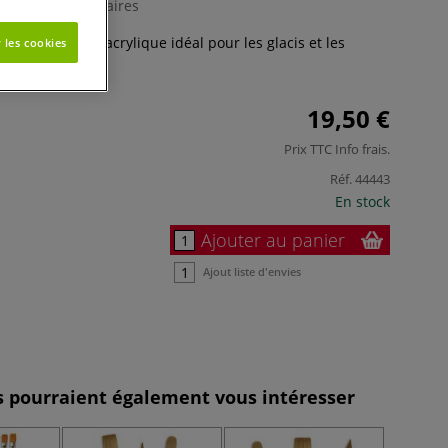
0 Commentaires
 pour peinture acrylique idéal pour les glacis et les
 les cookies
19,50 €
Prix TTC
Info frais
.
Réf.
44443
En stock
Ajouter au panier
Ajout liste d'envies
es pourraient également vous intéresser