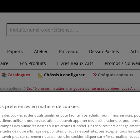
Papiers
Atelier
Pinceaux
Dessin Pastels
Arts
laire
Eco-Produits
Livres Beaux-Arts
Promos / Nouvea
Catalogues
Châssis à configurer
Chèques cadeaux
aux acrylique
Set 10 brosses imitation mangouste pointe usée bombée I Love Art
os préférences en matière de cookies
ns des cookies et des outils similaires pour faciliter vos achats, fournir nos services, 
Set 10 br
clients utilisent nos services afin de pouvoir apporter des améliorations, et pour prés
y compris des publicités basées sur les centres d’intérêt. Des services tiers ont également
pointe us
le cadre de notre affichage de publicités. Si vous ne souhaitez pas accepter tous les coo
 savoir plus sur comment nous utilisons les cookies, cliquer sur « Personnaliser les cook