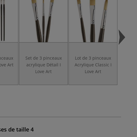
inceaux
Set de 3 pinceaux
Lot de 3 pinceaux
Set d
ove Art
acrylique Détail I
Acrylique Classic I
acryl
Love Art
Love Art
usée b
s de taille 4