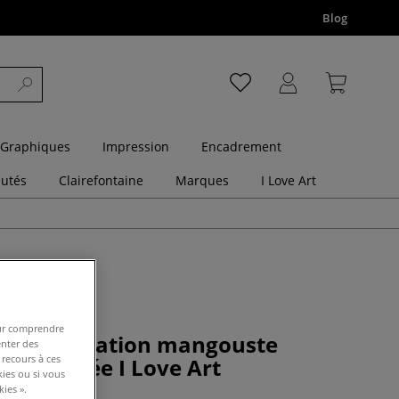
Blog
 Graphiques
Impression
Encadrement
utés
Clairefontaine
Marques
I Love Art
pour comprendre
osses imitation mangouste
enter des
 recours à ces
ée bombée I Love Art
kies ou si vous
ies ».