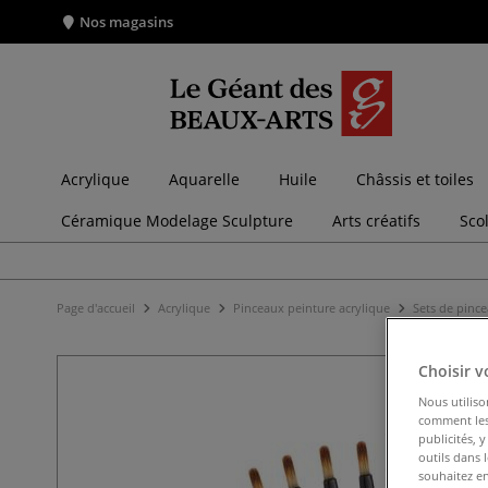
Nos magasins
Acrylique
Aquarelle
Huile
Châssis et toiles
Céramique Modelage Sculpture
Arts créatifs
Sco
Page d'accueil
Acrylique
Pinceaux peinture acrylique
Sets de pince
Choisir v
Nous utiliso
comment les 
publicités, 
outils dans 
souhaitez en