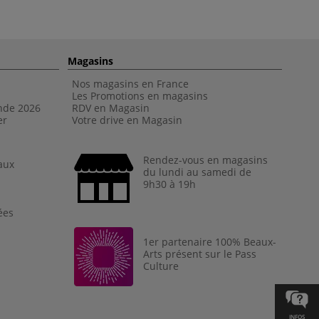
Magasins
Nos magasins en France
Les Promotions en magasins
nde 202
6
RDV en Magasin
er
Votre drive en Magasin
Rendez-vous en magasins
aux
du lundi au samedi de
9h30 à 19h
ées
1er partenaire 100% Beaux-
Arts présent sur le Pass
Culture
INFOS