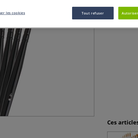
Set de 10 brosses
er les cookies
Tout refuser
Autoriser
finitions.
Plus
Ces articl