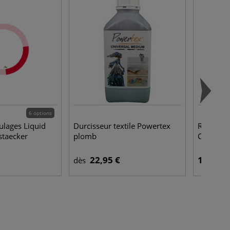
6 options
ulages Liquid
Durcisseur textile Powertex
Rouleau p
staecker
plomb
Canson F
22,95 €
139,00 
dès