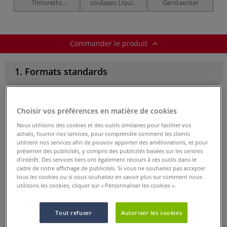
Tintoretto
coulages Liquid
Gerstaecker
Gerstaecker
Art Board
Gerstaecker
Commander le produit
1. Formats standards
Choisir vos préférences en matière de cookies
Nous utilisons des cookies et des outils similaires pour faciliter vos
achats, fournir nos services, pour comprendre comment les clients
utilisent nos services afin de pouvoir apporter des améliorations, et pour
Réf.
5-31861
présenter des publicités, y compris des publicités basées sur les centres
En stock
d’intérêt. Des services tiers ont également recours à ces outils dans le
cadre de notre affichage de publicités. Si vous ne souhaitez pas accepter
tous les cookies ou si vous souhaitez en savoir plus sur comment nous
Format
5 cm x 10 cm
utilisons les cookies, cliquer sur « Personnaliser les cookies ».
-
+
Tout refuser
Autoriser les cookies
-61%
8,25 €