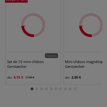
3 options
4 
Set de 10 mini-châssis
Mini-châssis magnétique
Gerstaecker
Gerstaecker
8,75 €
2,05 €
dès
17,50 €
dès