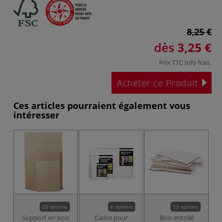
8,25 €
dès
3,25 €
Prix TTC
Info frais
.
Acheter ce Produit
Ces articles pourraient également vous
intéresser
22 options
6 options
13 options
Support en bois
Cadre pour
Bois entoilé