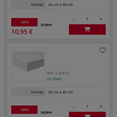
Format
24 cm x 30 cm
-
+
-60%
27,50 €
10,95 €
Réf.
5-31870
En stock
Format
30 cm x 40 cm
-
+
-60%
32,50 €