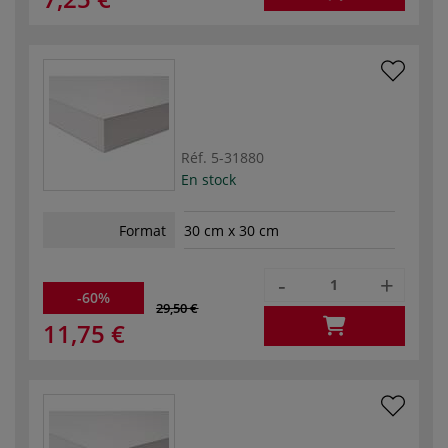
Réf.
5-31880
En stock
Format
30 cm x 30 cm
-
+
-60%
29,50 €
11,75 €