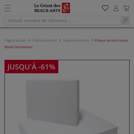
Page d'accueil
Châssis et toiles
Supports en bois
Plaque de bois Gesso
Board Gerstaecker
JUSQU'À -61%