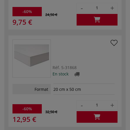
-
+
-60%
24,50 €
9,75 €
Réf.
5-31868
En stock
Format
20 cm x 50 cm
-
+
-60%
32,50 €
12,95 €