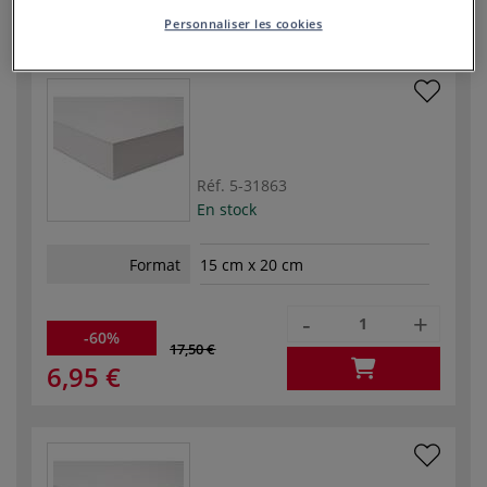
3,25 €
Personnaliser les cookies
Réf.
5-31863
En stock
Format
15 cm x 20 cm
-
+
-60%
17,50 €
6,95 €