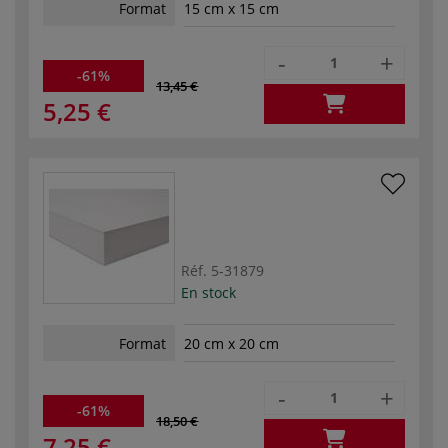
Format
15 cm x 15 cm
-
+
-61%
13,45 €
5,25 €
Réf.
5-31879
En stock
Format
20 cm x 20 cm
-
+
-61%
18,50 €
7,25 €