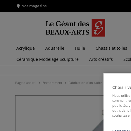
Nos magasins
Acrylique
Aquarelle
Huile
Châssis et toiles
Céramique Modelage Sculpture
Arts créatifs
Sco
Page d'accueil
Encadrement
Fabrication d'un cadre
Dorure du cad
Choisir v
Nous utiliso
comment les 
publicités, 
outils dans 
souhaitez en
Personnalis