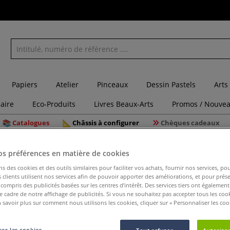
Papiers
Atelier
Pinceaux
Dessin Pastels
Arts
laire
Eco-Produits
Livres Beaux-Arts
Promos / Nouvea
Catalogues
Châssis à configurer
Chèques cadeaux
re
Durcisseur textile Powertex plomb
os préférences en matière de cookies
ns des cookies et des outils similaires pour faciliter vos achats, fournir nos services, 
clients utilisent nos services afin de pouvoir apporter des améliorations, et pour prés
y compris des publicités basées sur les centres d’intérêt. Des services tiers ont également
Durcisseu
le cadre de notre affichage de publicités. Si vous ne souhaitez pas accepter tous les coo
 savoir plus sur comment nous utilisons les cookies, cliquer sur « Personnaliser les cook
er les cookies