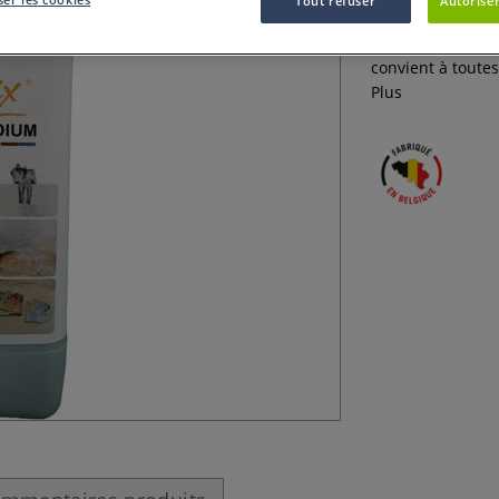
Tout refuser
Autoriser
Le durcisseur tex
superbes décorat
convient à toute
Plus