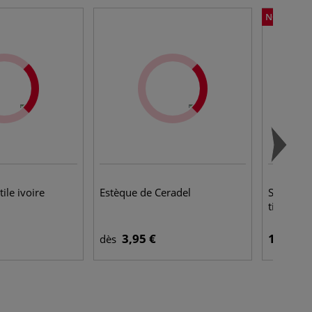
NOUVEAU
ile ivoire
Estèque de Ceradel
Socle Po
tige méta
3,95 €
19,95 €
dès