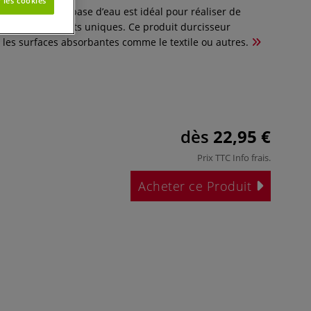
 les cookies
tile Powertex à base d’eau est idéal pour réaliser de
ions et des effets uniques. Ce produit durcisseur
s les surfaces absorbantes comme le textile ou autres.
dès
22,95 €
Prix TTC
Info frais
.
Acheter ce Produit