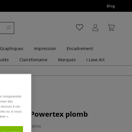
Blog
 Graphiques
Impression
Encadrement
utés
Clairefontaine
Marques
I Love Art
pour comprendre
enter des
 recours à ces
r textile Powertex plomb
kies ou si vous
ies ».
0 Commentaires