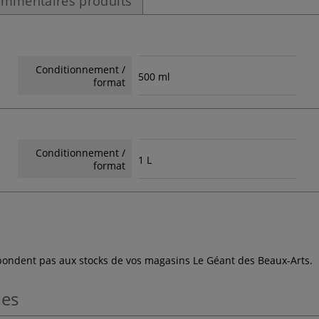
mmentaires produits
Conditionnement /
500 ml
format
Conditionnement /
1 L
format
espondent pas aux stocks de vos magasins Le Géant des Beaux-Arts.
les