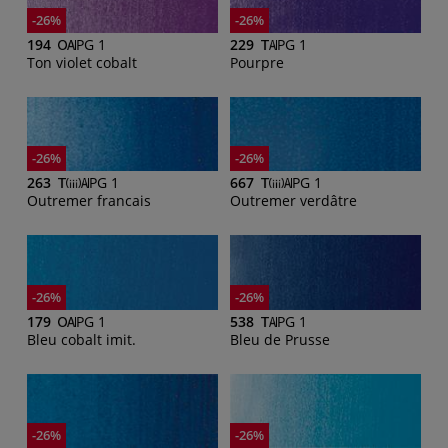
-26%
-26%
194
PG 1
229
PG 1
Ton violet cobalt
Pourpre
-26%
-26%
263
PG 1
667
PG 1
Outremer francais
Outremer verdâtre
-26%
-26%
179
PG 1
538
PG 1
Bleu cobalt imit.
Bleu de Prusse
-26%
-26%