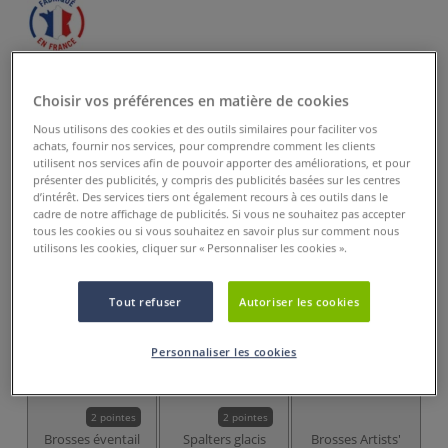
7,95 €
dès
5,95 €
Choisir vos préférences en matière de cookies
Prix TTC
Info frais
.
Nous utilisons des cookies et des outils similaires pour faciliter vos
achats, fournir nos services, pour comprendre comment les clients
Acheter ce Produit
utilisent nos services afin de pouvoir apporter des améliorations, et pour
présenter des publicités, y compris des publicités basées sur les centres
d’intérêt. Des services tiers ont également recours à ces outils dans le
Ces articles pourraient également vous
cadre de notre affichage de publicités. Si vous ne souhaitez pas accepter
intéresser
tous les cookies ou si vous souhaitez en savoir plus sur comment nous
utilisons les cookies, cliquer sur « Personnaliser les cookies ».
Tout refuser
Autoriser les cookies
Personnaliser les cookies
2 pointes
2 pointes
Brosses éventail
Spalters glacis
Brosses Artists'