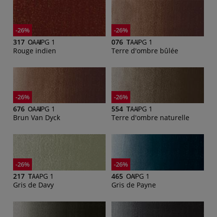
-26%
-26%
317
PG 1
076
PG 1
Rouge indien
Terre d'ombre bûlée
-26%
-26%
676
PG 1
554
PG 1
Brun Van Dyck
Terre d'ombre naturelle
-26%
-26%
217
PG 1
465
PG 1
Gris de Davy
Gris de Payne