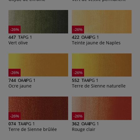
-26%
-26%
447
PG 1
422
PG 1
Vert olive
Teinte jaune de Naples
-26%
-26%
744
PG 1
552
PG 1
Ocre jaune
Terre de Sienne naturelle
-26%
-26%
074
PG 1
362
PG 1
Terre de Sienne brûlée
Rouge clair