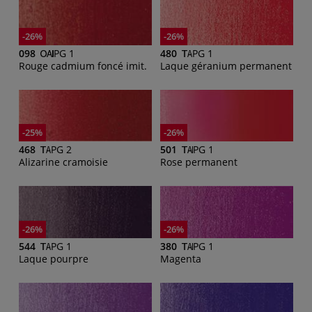
-26%
-26%
098
PG 1
480
PG 1
Rouge cadmium foncé imit.
Laque géranium permanent
-25%
-26%
468
PG 2
501
PG 1
Alizarine cramoisie
Rose permanent
-26%
-26%
544
PG 1
380
PG 1
Laque pourpre
Magenta