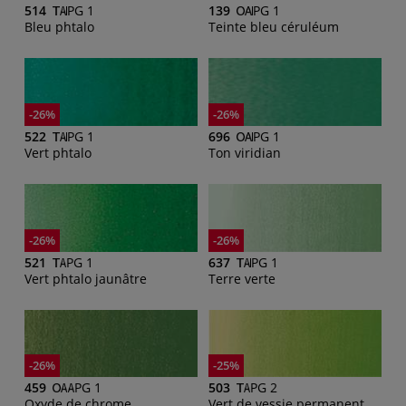
514
PG 1
139
PG 1
Bleu phtalo
Teinte bleu céruléum
-26%
-26%
522
PG 1
696
PG 1
Vert phtalo
Ton viridian
-26%
-26%
521
PG 1
637
PG 1
Vert phtalo jaunâtre
Terre verte
-26%
-25%
459
PG 1
503
PG 2
Oxyde de chrome
Vert de vessie permanent