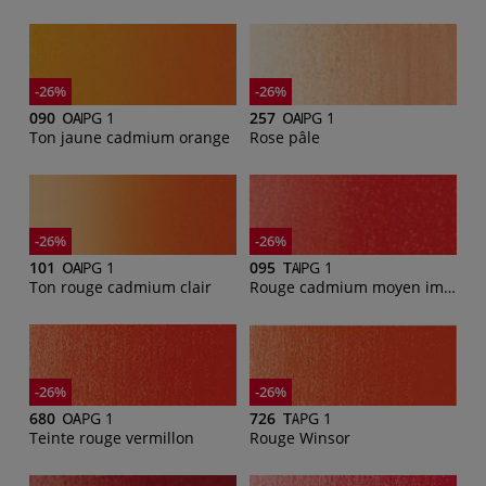
-26%
-26%
090
PG 1
257
PG 1
Ton jaune cadmium orange
Rose pâle
-26%
-26%
101
PG 1
095
PG 1
Ton rouge cadmium clair
Rouge cadmium moyen imit.
-26%
-26%
680
PG 1
726
PG 1
Teinte rouge vermillon
Rouge Winsor