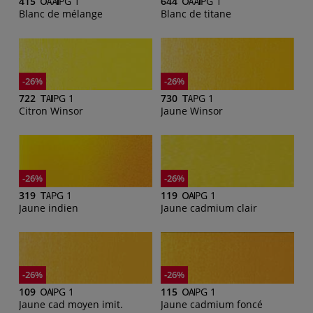
415
PG 1
644
PG 1
Blanc de mélange
Blanc de titane
-26%
-26%
722
PG 1
730
PG 1
Citron Winsor
Jaune Winsor
-26%
-26%
319
PG 1
119
PG 1
Jaune indien
Jaune cadmium clair
-26%
-26%
109
PG 1
115
PG 1
Jaune cad moyen imit.
Jaune cadmium foncé