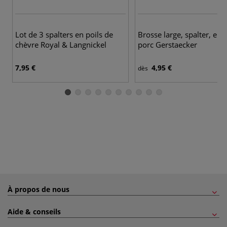
8 
Lot de 3 spalters en poils de
Brosse large, spalter, en 
chèvre Royal & Langnickel
porc Gerstaecker
7,95 €
4,95 €
dès
À propos de nous
Aide & conseils