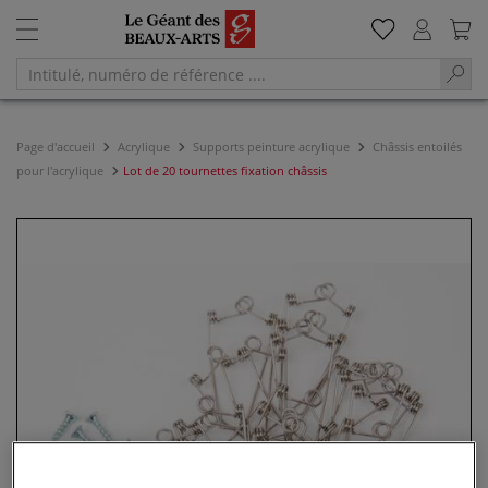
Page d'accueil
Acrylique
Supports peinture acrylique
Châssis entoilés
pour l'acrylique
Lot de 20 tournettes fixation châssis