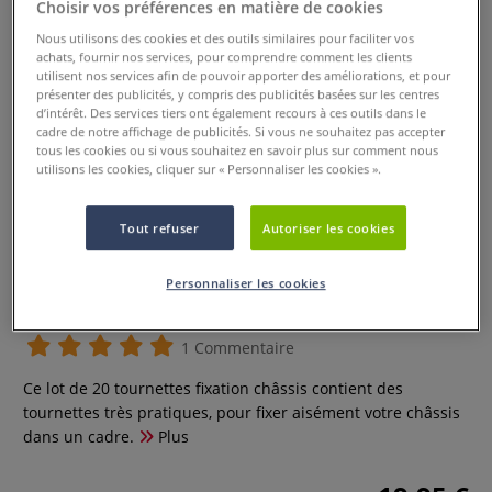
Choisir vos préférences en matière de cookies
Nous utilisons des cookies et des outils similaires pour faciliter vos
achats, fournir nos services, pour comprendre comment les clients
utilisent nos services afin de pouvoir apporter des améliorations, et pour
présenter des publicités, y compris des publicités basées sur les centres
d’intérêt. Des services tiers ont également recours à ces outils dans le
cadre de notre affichage de publicités. Si vous ne souhaitez pas accepter
tous les cookies ou si vous souhaitez en savoir plus sur comment nous
utilisons les cookies, cliquer sur « Personnaliser les cookies ».
Tout refuser
Autoriser les cookies
Lot de 20 tournettes fixation
Personnaliser les cookies
châssis
1 Commentaire
Ce lot de 20 tournettes fixation châssis contient des
tournettes très pratiques, pour fixer aisément votre châssis
dans un cadre.
Plus