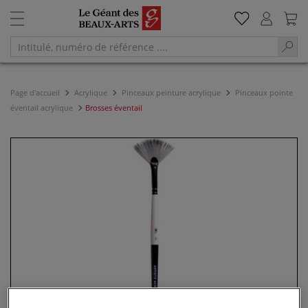
Page d'accueil
Acrylique
Pinceaux peinture acrylique
Pinceaux pointe
éventail acrylique
Brosses éventail