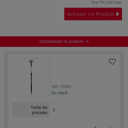
Prix TTC
Info frais
.
Acheter ce Produit
Commander le produit
Réf.
70361
En stock
Taille du
3
pinceau
-
+