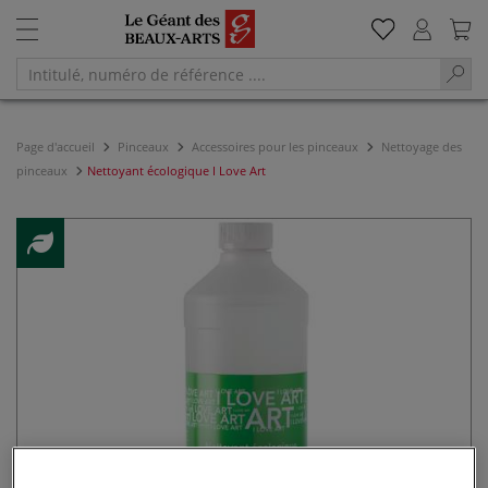
Page d'accueil
Pinceaux
Accessoires pour les pinceaux
Nettoyage des
pinceaux
Nettoyant écologique I Love Art