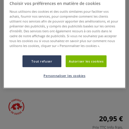
Choisir vos préférences en matière de cookies
Nous utilisons des cookies et des outils similaires pour faciliter vos
achats, fournir nos services, pour comprendre comment les clients
utilisent nos services afin de pouvoir apporter des améliorations, et pour
présenter des publicités, y compris des publicités basées sur les centres
d’intérêt. Des services tiers ont également recours à ces outils dans le
cadre de notre affichage de publicités. Si vous ne souhaitez pas accepter
tous les cookies ou si vous souhaitez en savoir plus sur comment nous
utilisons les cookies, cliquer sur « Personnaliser les cookies ».
Nettoyant écologique I Love Art
Tout refuser
Autoriser les cookies
1 Commentaire
Personnaliser les cookies
L’entretien de vos pinceaux est indispensable pour les
conserver et préserver toutes leurs qualités.
Plus
20,95 €
Prix TTC
Info frais
.