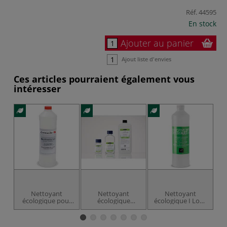
Réf.
44595
En stock
Ajouter au panier
Ajout liste d'envies
Ces articles pourraient également vous
intéresser
-2
Nettoyant
Nettoyant
Nettoyant
écologique pour
écologique
écologique I Love
L
pinceaux - huile et
Schmincke pour
Art
Oi
acrylique
pinceaux